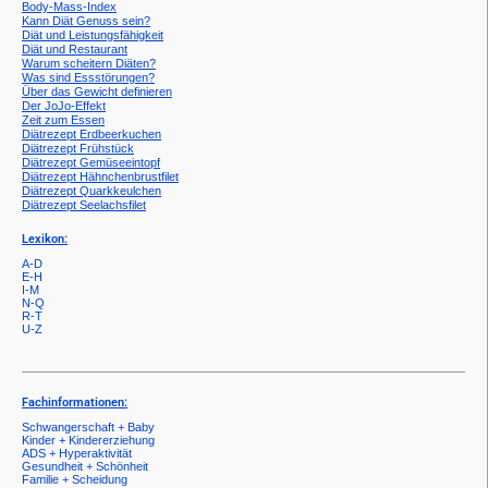
Body-Mass-Index
Kann Diät Genuss sein?
Diät und Leistungsfähigkeit
Diät und Restaurant
Warum scheitern Diäten?
Was sind Essstörungen?
Über das Gewicht definieren
Der JoJo-Effekt
Zeit zum Essen
Diätrezept Erdbeerkuchen
Diätrezept Frühstück
Diätrezept Gemüseeintopf
Diätrezept Hähnchenbrustfilet
Diätrezept Quarkkeulchen
Diätrezept Seelachsfilet
Lexikon:
A-D
E-H
I-M
N-Q
R-T
U-Z
Fachinformationen:
Schwangerschaft + Baby
Kinder + Kindererziehung
ADS + Hyperaktivität
Gesundheit + Schönheit
Familie + Scheidung