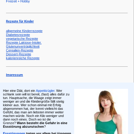
Freizeit + Hobby
Rezepte für Kinder
allgemeine Kinderrezepte
Diabetesrezepte
vegetarische Rezepte
Rezepte Laktose-Intoler.
Glutenunverträglichkeit
Cerealien-Rezepte
Dessert-Rezepte
kalorienreiche Rezepte
Impressum
Hier eine Diät, dort ein
Appetitzügler
. Wer
schlank sein will ist bereit, (fast) alles dafür zu
tun. Hauptsache, die Waage zeigt immer
weniger an und die Kleidergröße fällt stetig
kleiner aus. Wer schon einmal mit Erfolg
abgenommen hat, der kennt vielleicht das
Gefühl, das man am liebsten immer weiter
machen würde. Noch ein Kilo weniger und
dann noch eines. Doch wo ist die
Grenze?
Wann besteht die Gefahr in eine
Essstörung abzurutschen
?
Essstörungen
treten vor allem bei jüngeren