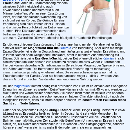
Frauen auf.
Aber im Zusammenhang mit dem
gängigen Schönheitsideal sind auch
erwachsene Frauen und verstärkt auch
Männer betroffen. Wer an einer Essstörung
leidet, der hat eine falsche Wahrnehmung von
sich und seinen Körper. Die Gründe für eine
Essstörung sind nicht immer leicht zu finden
und oft in der Persönlichkeit der Betroffenen zu
suchen. Eine Diät kann aber wesentlich dazu
beitragen das jemand in eine Essstörung
abrutscht. Zahlreiche Diätversuche sind häufig die Ursache für Essstörungen
.
Es gibt verschiedene Essstörungen. In Zusammenhang mit den Gefahren einer Diät
sind vor allem die
Magersucht und die
Bulimie
von Bedeutung. Aber auch die Binge-
Eating-Disorder, eine der in Deutschland am häufigsten anzutreffenden Essstörung und
in ihrem Namen noch weitgehend unbekannt, steht in direktem Zusammenhang mit
Diäten. Bulimie ist eine
Ess-Brech-Sucht
, bei der Betroffene oft etliche
Kalorien
in sich
hineinstopfen um kurz danach zur Toilette zu rennen und alles wieder zu erbrechen.
Hierbei können dauerhafte Schädigungen im Bereich des Magens, der Speiseröhre und
der Zähne auftreten. Die Betroffenen können ihre Essstörung oft monatelang –
manchmal sogar jahrelang – geheim halten. Sie essen scheinbar ganz normal mit
Freunden oder der Familie. Aber sie haben panische Angst zu dick zu werden. Aus
diesem Grund erbrechen Sie die eben aufgenommene Nahrung wieder.
Bei der
Magersucht
kommt häufig kein erbrechen vor. Hier ist es einfach der zwanghafte
Drang, immer dünner zu werden. Betroffene können sich noch mit 45 kg und weniger zu
dick fühlen und wollen weiter abnehmen. Sie essen nicht mehr im Beisein von anderen,
sondern behaupten, dass sie schon gegessen haben. Charakteristisch ist oft auch die
mangelnde Einsicht, dass sie ihrem Körper schaden.
Im schlimmsten Fall kann diese
Sucht zum Tode führen.
Unter der so genannten
Binge-Eating-Disorder
, wobei Binge-Eating übersetzt in etwa
â€žmaßloses Essenâ€œ heißt es, leiden in Deutschland sehr viele Menschen. In
diesem Fall leiden die Betroffenen zu ähnlichen Fressattaken wie die Betroffenen der
Bulimie. Innerhalb kürzester Zeit stopfen die Betroffenen Unmengen an Essen in sich
hinein, oft, bis nichts mehr vorhanden ist. Sie kennen keine Sättigungsgrenze, sondern
hören erst auf, wenn sie nichts mehr finden oder wenn sie ein unangenehmes