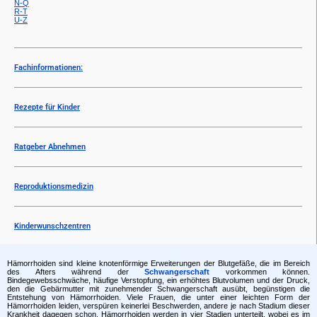
N-Q
R-T
U-Z
Fachinformationen:
Rezepte für Kinder
Ratgeber Abnehmen
Reproduktionsmedizin
Kinderwunschzentren
Hämorrhoiden sind kleine knotenförmige Erweiterungen der Blutgefäße, die im Bereich
des Afters während der
Schwangerschaft
vorkommen können.
Bindegewebsschwäche, häufige Verstopfung, ein erhöhtes Blutvolumen und der Druck,
den die Gebärmutter mit zunehmender Schwangerschaft ausübt, begünstigen die
Entstehung von Hämorrhoiden. Viele Frauen, die unter einer leichten Form der
Hämorrhoiden leiden, verspüren keinerlei Beschwerden, andere je nach Stadium dieser
Krankheit dagegen schon. Hämorrhoiden werden in vier Stadien unterteilt, wobei es im