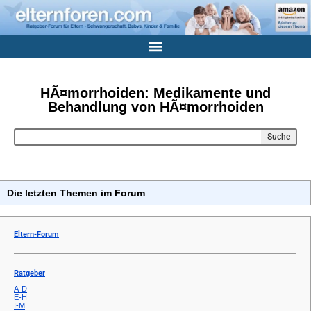
HÃ¤morrhoiden: Medikamente und
Behandlung von HÃ¤morrhoiden
Suche
Die letzten Themen im Forum
Eltern-Forum
Ratgeber
A-D
E-H
I-M