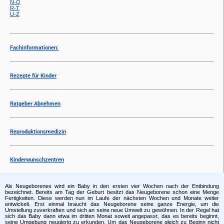
N-Q
R-T
U-Z
Fachinformationen:
Rezepte für Kinder
Ratgeber Abnehmen
Reproduktionsmedizin
Kinderwunschzentren
Als Neugeborenes wird ein Baby in den ersten vier Wochen nach der Entbindung
bezeichnet. Bereits am Tag der Geburt besitzt das Neugeborene schon eine Menge
Fertigkeiten. Diese werden nun im Laufe der nächsten Wochen und Monate weiter
entwickelt. Erst einmal braucht das Neugeborene seine ganze Energie, um die
Umstellung zuverkraften und sich an seine neue Umwelt zu gewöhnen. In der Regel hat
sich das Baby dann etwa im dritten Monat soweit angepasst, das es bereits beginnt,
seine Umgebung neugierig zu erkunden. Um das Neugeborene gleich zu Beginn nicht