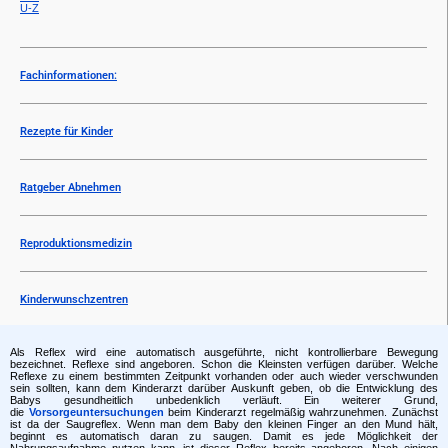
U-Z
Fachinformationen:
Rezepte für Kinder
Ratgeber Abnehmen
Reproduktionsmedizin
Kinderwunschzentren
Als Reflex wird eine automatisch ausgeführte, nicht kontrollierbare Bewegung
bezeichnet. Reflexe sind angeboren. Schon die Kleinsten verfügen darüber. Welche
Reflexe zu einem bestimmten Zeitpunkt vorhanden oder auch wieder verschwunden
sein sollten, kann dem Kinderarzt darüber Auskunft geben, ob die Entwicklung des
Babys gesundheitlich unbedenklich verläuft. Ein weiterer Grund,
die
Vorsorgeuntersuchungen
beim Kinderarzt regelmäßig wahrzunehmen. Zunächst
ist da der Saugreflex. Wenn man dem Baby den kleinen Finger an den Mund hält,
beginnt es automatisch daran zu saugen. Damit es jede Möglichkeit der
Nahrungsaufnahme nutzen kann, ist dieser Reflex bereits angeboren. Nach einigen