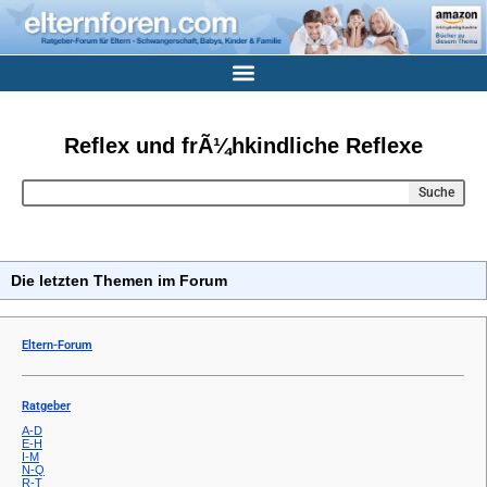
Reflex und frÃ¼hkindliche Reflexe
Suche
Die letzten Themen im Forum
Eltern-Forum
Ratgeber
A-D
E-H
I-M
N-Q
R-T