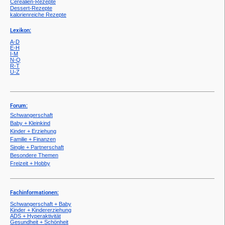
Cerealien-Rezepte
Dessert-Rezepte
kalorienreiche Rezepte
Lexikon:
A-D
E-H
I-M
N-Q
R-T
U-Z
Forum:
Schwangerschaft
Baby + Kleinkind
Kinder + Erziehung
Familie + Finanzen
Single + Partnerschaft
Besondere Themen
Freizeit + Hobby
Fachinformationen:
Schwangerschaft + Baby
Kinder + Kindererziehung
ADS + Hyperaktivität
Gesundheit + Schönheit