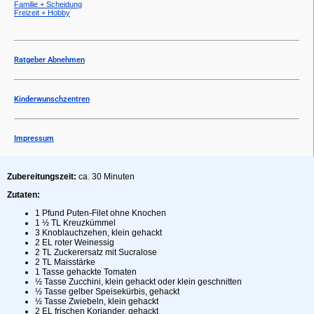
Familie + Scheidung
Freizeit + Hobby
Ratgeber Abnehmen
Kinderwunschzentren
Impressum
Zubereitungszeit:
ca. 30 Minuten
Zutaten:
1 Pfund Puten-Filet ohne Knochen
1 ½ TL Kreuzkümmel
3 Knoblauchzehen, klein gehackt
2 EL roter Weinessig
2 TL Zuckerersatz mit Sucralose
2 TL Maisstärke
1 Tasse gehackte Tomaten
½ Tasse Zucchini, klein gehackt oder klein geschnitten
½ Tasse gelber Speisekürbis, gehackt
½ Tasse Zwiebeln, klein gehackt
2 EL frischen Koriander, gehackt