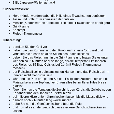
1 EL Japaleno-Pfeffer, gehackt
Küchenutensilien:
Herd (Kinder werden dabei die Hilfe eines Erwachsenen benötigen
Tasse und Löffel zum abmessen der Zutaten
Messer (Kinder werden dabei die Hilfe eines Erwachsenen benötigen)
Grill-Pfanne
Kochtopf
Fleisch-Thermometer
Zubereitung:
bereiten Sie den Grill vor
geben Sie den Kümmel und den Knoblauch in eine Schüssel und
verteilen Sie diesen an allen Seiten des Putenfleisches
geben Sie das Fleisch nun in die Grill-Pfanne und braten Sie es unter
wenden ca. 5 Minuten oder so lange, bis die Temperatur im inneren
des Fleisches 85 Brad Celsius beträgt (mit Fleisch-Thermometer
messen)
der Fleischsaft sollte beim anstechen klar sein und das Fleisch darf im
inneren nicht mehr rosa sein
während die Pute brät geben Sie den Essig, den Zuckerersatz und die
Maisstärke in eine Topf und verrühren alles bei mittlerer Hitze bis es
glatt ist
fügen Sie nun die Tomaten, die Zucchini, den Kürbis, die Zwiebeln, den
Koriander und den Japaleno-Pfeffer hinzu
bei mittlerer Hitze unter rühren kochen lassen bis die Masse dick wird
danach noch 2 Minuten lang weiter rühren
gebe Sie nun die Gemüsemischung über die Pute
und nun ist es an der Zeit sich dieses leckere Gericht schmecken zu
lassen