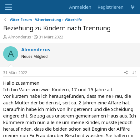
Anmelden
Registrieren
Väter-Forum - Väterberatung + Väterhilfe
Beziehung zu Kindern nach Trennung
E
E
Almonderus
31 März 2022
r
r
s
s
Almonderus
A
t
t
Neues Mitglied
e
e
l
l
l
l
31 März 2022
#1
e
t
r
a
Hallo zusammen,
m
Ich bin Vater von zwei Kindern, 17 und 15 Jahre alt.
Vor kurzem habe ich herausgefunden, dass meine Frau, die
auch Mutter der beiden ist, seit ca. 2 Jahren eine Affäre hat.
Daraufhin habe ich mich von ihr getrennt und die Scheidung
eingereicht. Sie zog aus unserem gemeinsamen Haus aus. Ich
kümmere mich nun alleine um meine Kinder, musste jedoch
herausfinden, dass die beiden schon seit Beginn der Affäre
meiner nun Ex Frau darüber Bescheid wussten. Sie halfen ihr