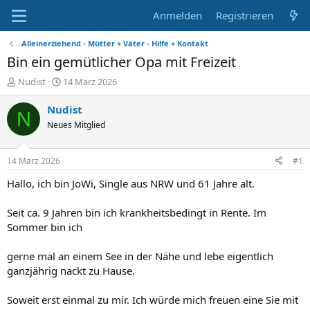
Anmelden
Registrieren
Alleinerziehend - Mütter + Väter - Hilfe + Kontakt
Bin ein gemütlicher Opa mit Freizeit
E
E
Nudist
14 März 2026
r
r
s
s
Nudist
N
t
t
Neues Mitglied
e
e
l
l
l
l
14 März 2026
#1
e
t
r
a
Hallo, ich bin JoWi, Single aus NRW und 61 Jahre alt.
m
Seit ca. 9 Jahren bin ich krankheitsbedingt in Rente. Im
Sommer bin ich
gerne mal an einem See in der Nähe und lebe eigentlich
ganzjährig nackt zu Hause.
Soweit erst einmal zu mir. Ich würde mich freuen eine Sie mit