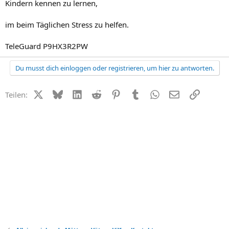
Kindern kennen zu lernen,
im beim Täglichen Stress zu helfen.
TeleGuard P9HX3R2PW
Du musst dich einloggen oder registrieren, um hier zu antworten.
X (Twitter)
Bluesky
LinkedIn
Reddit
Pinterest
Tumblr
WhatsApp
E-Mail
Link
Teilen: