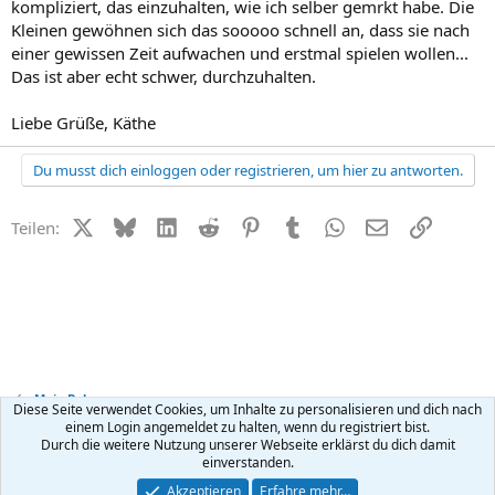
kompliziert, das einzuhalten, wie ich selber gemrkt habe. Die
Kleinen gewöhnen sich das sooooo schnell an, dass sie nach
einer gewissen Zeit aufwachen und erstmal spielen wollen...
Das ist aber echt schwer, durchzuhalten.
Liebe Grüße, Käthe
Du musst dich einloggen oder registrieren, um hier zu antworten.
X (Twitter)
Bluesky
LinkedIn
Reddit
Pinterest
Tumblr
WhatsApp
E-Mail
Link
Teilen:
Mein Baby
Diese Seite verwendet Cookies, um Inhalte zu personalisieren und dich nach
einem Login angemeldet zu halten, wenn du registriert bist.
Durch die weitere Nutzung unserer Webseite erklärst du dich damit
Kontakt
Nutzungsbedingungen
Datenschutz
Hilfe
R
einverstanden.
S
S
®
Community platform by XenForo
© 2010-2026 XenForo Ltd.
Akzeptieren
Erfahre mehr…