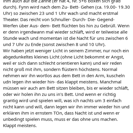
ihm auch auf die Zähne (er hat 4, Nr. 5+6 boxen sich grad
durch). Fynn wird nach dem Zu- Bett- Gehen (ca. 19.00- 19.30
Uhr) so zwischen 23 und 1 Uhr wach und macht erstmal
Theater. Das reicht von Schnuller- Durch- Die- Gegend-
Werfen über Aus- dem- Bett flüchten bis hin zu Gebrüll. Wenn
er denn irgendwann mal wieder schläft, wird er teilweise alle
Stunde wach und momentan ist die Nacht für uns zwischen 6
und 7 Uhr zu Ende (sonst zwischen 8 und 10 Uhr).
Wir haben jetzt weniger Licht in seinem Zimmer, nur noch ein
abgedunkeltes kleines Licht (ohne Licht bekommt er Angst,
weil er sich dann schlecht orientieren kann) und wir reden
nicht groß mit ihm, sondern flüstern höchstens. Normal
nehmen wir ihn wortlos aus dem Bett in den Arm, kuscheln
udn legen ihn wieder hin- das klappt meistens. Manchmal
müssen wir auch am Bett sitzen bleiben, bis er wieder schläft,
oder wir holen ihn zu uns in's Bett. Und wenn er richtig
grantig wird und spielen will, was ich nachts um 3 einfach
nicht kann und will, dann legen wir ihn immer wieder hin und
erklären ihm in ernstem TOn, dass Nacht ist und wenn er
unbedingt spielen muss, muss er das ohne uns machen.
Klappt meistens.