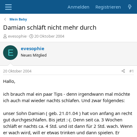
Anmelden
Registrieren
Mein Baby
Damian schläft nicht mehr durch
E
E
evesophie
20 Oktober 2004
r
r
s
s
evesophie
E
t
t
Neues Mitglied
e
e
l
l
l
l
20 Oktober 2004
#1
e
t
r
a
Hallo,
m
ich brauch mal ein paar Tips - denn irgendwann mal möchte
ich auch mal wieder nachts schlafen. Und zwar folgendes:
unser Sohn Damian ( geb. 21.01.04 ) hat von anfang an recht
gut durchgeschlafen. Bis jetzt :-(. Denn seit ca. 3 Wochen
schläft er nachts ca. 4 Std. und ist dann für 2 Std. wach. Wenn
er wach wird, will er etwas trinken und dann spielen. Er