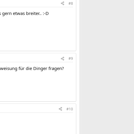
#8
gern etwas breiter.. :-D
#9
eisung für die Dinger fragen?
#10