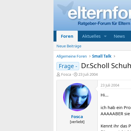
Foren
Aktuelles
News
Neue Beiträge
Allgemeine Foren
Small Talk
Dr.Scholl Schu
Frage -
E
E
Fosca
23 Juli 2004
r
r
s
s
23 Juli 2004
t
t
Hi...
e
e
l
l
l
l
ich hab ein Pr
e
t
AAAAABER sie 
Fosca
r
a
m
[verliebt]
Kennt ihr das 