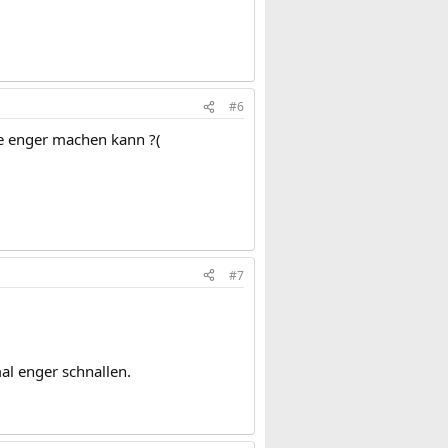
#6
le enger machen kann ?(
#7
al enger schnallen.