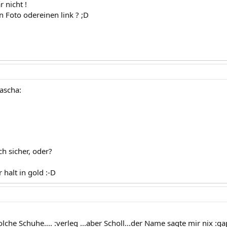
r nicht !
n Foto odereinen link ? ;D
ascha:
h sicher, oder?
 halt in gold :-D
olche Schuhe.... :verleg ...aber Scholl...der Name sagte mir nix :ga