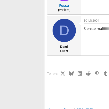
Fosca
[verliebt]
30 Juli 2004
D
Siehste mal!!!!!!!!!!!
Dani
Guest
X (Twitter)
Bluesky
LinkedIn
Reddit
Pinter
Teilen: