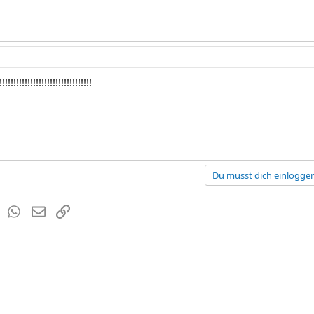
!!!!!!!!!!!!!!!!!!!!!!!!!!!!
Du musst dich einloggen
est
Tumblr
WhatsApp
E-Mail
Link