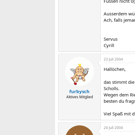
Füssen nicht 0(
Ausserdem würd
Ach, falls jema
Servus
Cyrill
23 Juli 2004
Hallöchen,
das stimmt die
Scholls.
furbysch
Wegen dem Riem
Aktives Mitglied
besten du frag
Viel Spaß mit 
24 Juli 2004