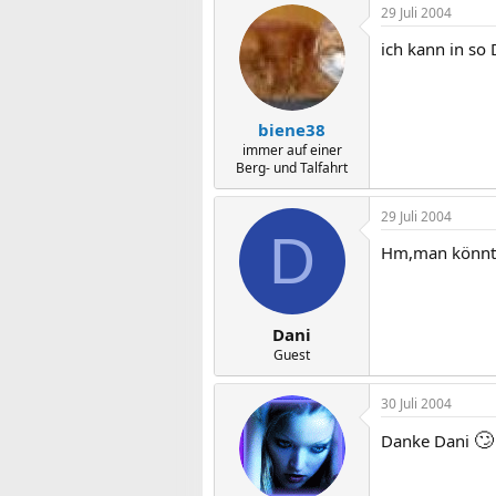
29 Juli 2004
ich kann in so 
biene38
immer auf einer
Berg- und Talfahrt
29 Juli 2004
D
Hm,man könnte
Dani
Guest
30 Juli 2004
🙄
Danke Dani