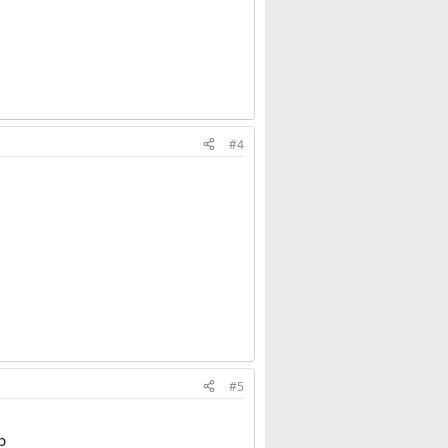
#4
#5
p