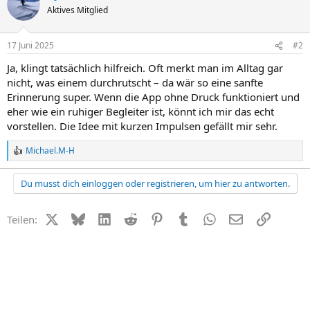
Aktives Mitglied
17 Juni 2025
#2
Ja, klingt tatsächlich hilfreich. Oft merkt man im Alltag gar
nicht, was einem durchrutscht – da wär so eine sanfte
Erinnerung super. Wenn die App ohne Druck funktioniert und
eher wie ein ruhiger Begleiter ist, könnt ich mir das echt
vorstellen. Die Idee mit kurzen Impulsen gefällt mir sehr.
Michael.M-H
R
e
a
Du musst dich einloggen oder registrieren, um hier zu antworten.
k
t
i
X (Twitter)
Bluesky
LinkedIn
Reddit
Pinterest
Tumblr
WhatsApp
E-Mail
Link
Teilen:
o
n
e
n
: