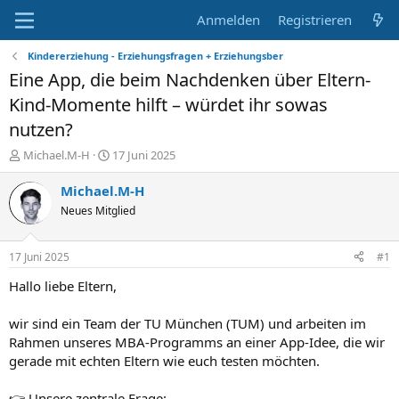
Anmelden
Registrieren
Kindererziehung - Erziehungsfragen + Erziehungsber
Eine App, die beim Nachdenken über Eltern-
Kind-Momente hilft – würdet ihr sowas
nutzen?
E
E
Michael.M-H
17 Juni 2025
r
r
s
s
Michael.M-H
t
t
Neues Mitglied
e
e
l
l
l
l
17 Juni 2025
#1
e
t
r
a
Hallo liebe Eltern,
m
wir sind ein Team der TU München (TUM) und arbeiten im
Rahmen unseres MBA-Programms an einer App-Idee, die wir
gerade mit echten Eltern wie euch testen möchten.
👉 Unsere zentrale Frage: