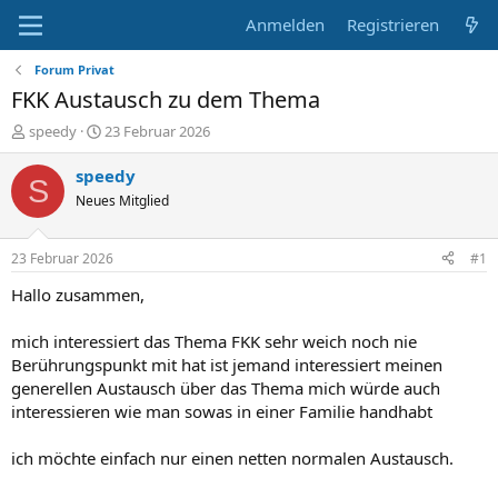
Anmelden
Registrieren
Forum Privat
FKK Austausch zu dem Thema
E
E
speedy
23 Februar 2026
r
r
s
s
speedy
S
t
t
Neues Mitglied
e
e
l
l
l
l
23 Februar 2026
#1
e
t
r
a
Hallo zusammen,
m
mich interessiert das Thema FKK sehr weich noch nie
Berührungspunkt mit hat ist jemand interessiert meinen
generellen Austausch über das Thema mich würde auch
interessieren wie man sowas in einer Familie handhabt
ich möchte einfach nur einen netten normalen Austausch.