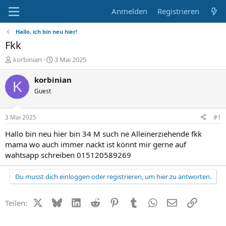
Anmelden
Registrieren
Hallo, ich bin neu hier!
Fkk
E
E
korbinian
3 Mai 2025
r
r
s
s
korbinian
K
t
t
Guest
e
e
l
l
l
l
3 Mai 2025
#1
e
t
r
a
Hallo bin neu hier bin 34 M such ne Alleinerziehende fkk
m
mama wo auch immer nackt ist könnt mir gerne auf
wahtsapp schreiben 015120589269
Du musst dich einloggen oder registrieren, um hier zu antworten.
X (Twitter)
Bluesky
LinkedIn
Reddit
Pinterest
Tumblr
WhatsApp
E-Mail
Link
Teilen: