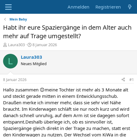
Anmelden
Registrieren
Mein Baby
Habt ihr eure Spaziergänge in dem Alter auch
mehr auf Trage umgestellt?
E
E
Laura303
8 Januar 2026
r
r
s
s
Laura303
L
t
t
Neues Mitglied
e
e
l
l
l
l
8 Januar 2026
#1
e
t
r
a
Hallo zusammen 😊meine Tochter ist mehr als 3 Monate alt
m
und steckt gerade mitten in einem Entwicklungsschub.
Draußen merke ich immer mehr, dass sie sehr viel Nähe
braucht. Im Kinderwagen schläft sie nur noch kurz und wird
danach schnell unruhig, auf dem Arm ist sie dagegen sofort
entspannt.Deshalb überlege ich, ob es sinnvoller ist,
Spaziergänge gleich direkt in der Trage zu machen, statt erst
den Kinderwagen zu nutzen. Der Wechsel vom KiWa in die