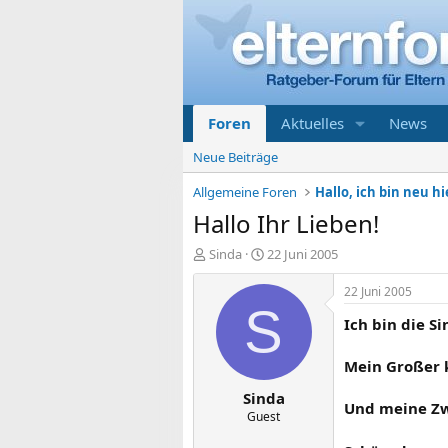
Foren
Aktuelles
News
Neue Beiträge
Allgemeine Foren
Hallo, ich bin neu hi
Hallo Ihr Lieben!
E
E
Sinda
22 Juni 2005
r
r
s
s
22 Juni 2005
t
t
S
Ich bin die S
e
e
l
l
l
l
Mein Großer 
e
t
Sinda
r
a
Und meine Zw
m
Guest