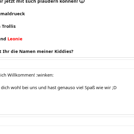
🙂
ir jetzt mit Euch plaudern können!
 :maldrueck
Trollis
nd
Leonie
det Ihr die Namen meiner Kiddies?
lich Willkommen! :winken:
t dich wohl bei uns und hast genauso viel Spaß wie wir ;D