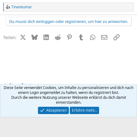
Tinaneumai
R
e
a
Du musst dich einloggen oder registrieren, um hier zu antworten.
k
t
i
X (Twitter)
Bluesky
LinkedIn
Reddit
Pinterest
Tumblr
WhatsApp
E-Mail
Link
Teilen:
o
n
e
n
:
Forum Privat
Diese Seite verwendet Cookies, um Inhalte zu personalisieren und dich nach
einem Login angemeldet zu halten, wenn du registriert bist.
Durch die weitere Nutzung unserer Webseite erklärst du dich damit
Kontakt
Nutzungsbedingungen
Datenschutz
Hilfe
R
einverstanden.
S
S
®
Community platform by XenForo
© 2010-2026 XenForo Ltd.
Akzeptieren
Erfahre mehr…