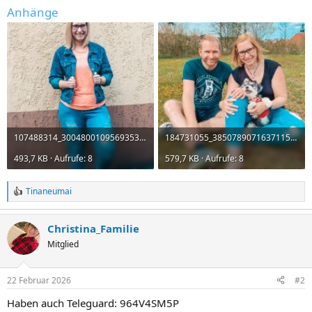
Anhänge
107488314_3004800109569353_1373002485504076913_n.jpg
184731055_3850789071637115_3382076969116725117_n.jpg
493,7 KB · Aufrufe: 8
579,7 KB · Aufrufe: 8
Tinaneumai
R
e
a
Christina_Familie
k
t
Mitglied
i
o
n
22 Februar 2026
#2
e
n
Haben auch Teleguard: 964V4SM5P
: