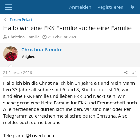
Anmelden
Registrieren
Forum Privat
Hallo wir eine FKK Familie suche eine Familie
E
E
Christina_Familie
21 Februar 2026
r
r
s
s
Christina_Familie
t
t
Mitglied
e
e
l
l
l
l
21 Februar 2026
#1
e
t
r
a
Hallo ich bin die Christina ich bin 31 Jahre alt und Mein Mann
m
Leo 33 Jahre alt söhne sind 6 und 8, Stieftochter ist 16, wir
sind eine FKK Familie und lieben FKK und Nackt sein, wir
suche gerne eine Nette Familie für FKK und Freundschaft auch
Alleinerziehende dürfen sich melden. wir sind hier oder Per
Telegramm zu erreichen meist schreibe ich Christina. Also
meldet euch gerne bei uns
Telegram: @Lovecfeuch