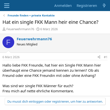
Anmelden
Registrieren
Freunde finden + private Kontakte
Hat ein single FKK Mann heir eine Chance?
E
E
Feuerwehrmann76
6 März 2026
r
r
s
s
Feuerwehrmann76
F
t
t
Neues Mitglied
e
e
l
l
l
l
6 März 2026
#1
e
t
r
a
Hallo liebe FKK Freunde, hat hier ein Single FKK Mann hier
m
überhaupt eine Chance jemand kennen zu lernen? Ob als
Freund oder eine FKK Freundin mit oder ohne Anhang?
Was sind wir single FKK Männer für euch?
Freu mich auf nette ehrliche Kommentare.
Du musst dich einloggen oder registrieren, um hier zu antworten.