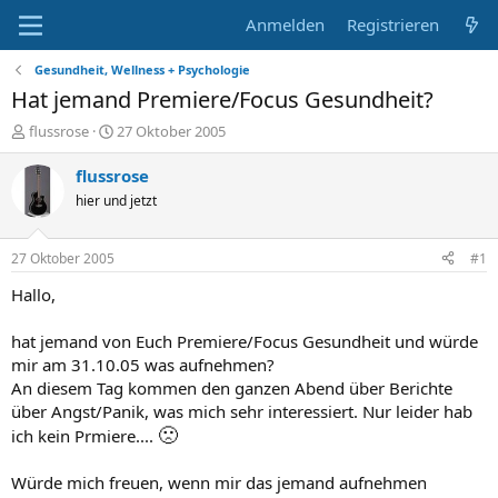
Anmelden
Registrieren
Gesundheit, Wellness + Psychologie
Hat jemand Premiere/Focus Gesundheit?
E
E
flussrose
27 Oktober 2005
r
r
s
s
flussrose
t
t
hier und jetzt
e
e
l
l
l
l
27 Oktober 2005
#1
e
t
r
a
Hallo,
m
hat jemand von Euch Premiere/Focus Gesundheit und würde
mir am 31.10.05 was aufnehmen?
An diesem Tag kommen den ganzen Abend über Berichte
über Angst/Panik, was mich sehr interessiert. Nur leider hab
🙁
ich kein Prmiere....
Würde mich freuen, wenn mir das jemand aufnehmen