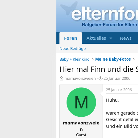
Foren
Aktuelles
News
Neue Beiträge
Baby + Kleinkind
Meine Baby-Fotos
Hier mal Finn und die
E
E
mamavonzweien
25 Januar 2006
r
r
s
s
25 Januar 2006
t
t
M
Huhu,
e
e
l
l
l
l
waren gerade 
e
t
Gesicht gefalle
mamavonzweie
r
a
Und ein Bild 
m
n
Guest