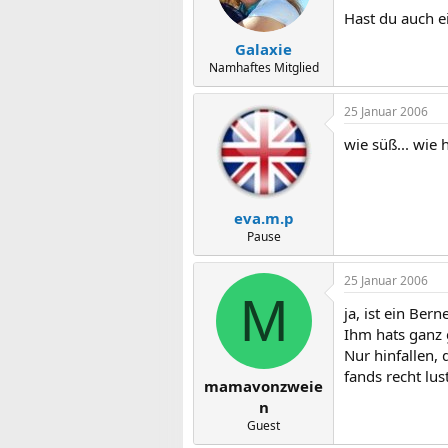
Hast du auch 
Galaxie
Namhaftes Mitglied
25 Januar 2006
wie süß... wie
eva.m.p
Pause
25 Januar 2006
M
ja, ist ein Ber
Ihm hats ganz g
Nur hinfallen, 
fands recht lust
mamavonzweie
n
Guest