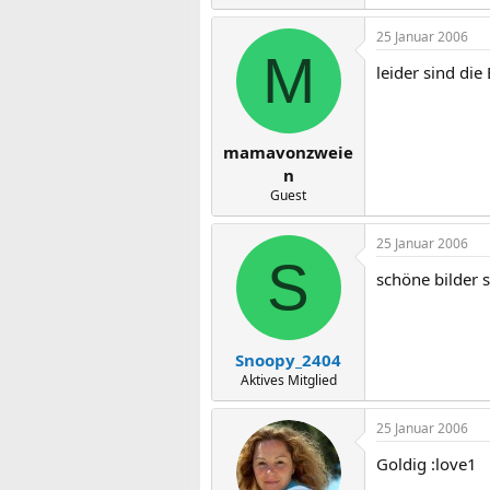
25 Januar 2006
M
leider sind die
mamavonzweie
n
Guest
25 Januar 2006
S
schöne bilder s
Snoopy_2404
Aktives Mitglied
25 Januar 2006
Goldig :love1