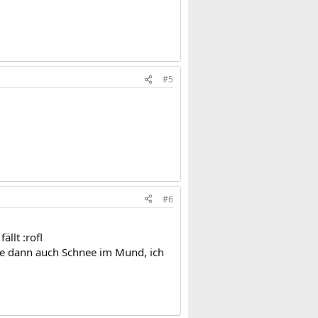
#5
#6
llt :rofl
atte dann auch Schnee im Mund, ich