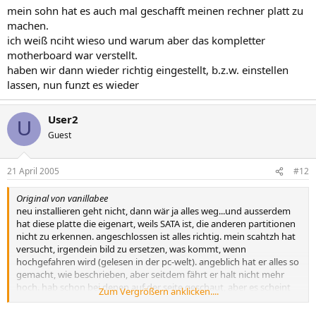
mein sohn hat es auch mal geschafft meinen rechner platt zu
machen.
ich weiß nciht wieso und warum aber das kompletter
motherboard war verstellt.
haben wir dann wieder richtig eingestellt, b.z.w. einstellen
lassen, nun funzt es wieder
User2
U
Guest
21 April 2005
#12
Original von vanillabee
neu installieren geht nicht, dann wär ja alles weg...und ausserdem
hat diese platte die eigenart, weils SATA ist, die anderen partitionen
nicht zu erkennen. angeschlossen ist alles richtig. mein scahtzh hat
versucht, irgendein bild zu ersetzen, was kommt, wenn
hochgefahren wird (gelesen in der pc-welt). angeblich hat er alles so
gemacht, wie beschrieben, aber seitdem fährt er halt nicht mehr
hoch. hab schon bei denen auf der seite geschaut, aber es scheint
Zum Vergrößern anklicken....
wirklich an der festplatte zu liegen. denk ich zumindest. sonst hätte
bestimmt schon jemand gepostet, dass es nicht funzt. :crying