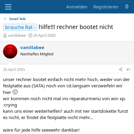
Anmelden
Registrieren
Small Talk
hilfe!!! rechner bootet nicht
brauche Rat -
E
E
vanillabee
20 April 2005
r
r
s
s
vanillabee
t
t
Namhaftes Mitglied
e
e
l
l
l
l
20 April 2005
#1
e
t
r
a
unser rechner bootet einfach nicht mehr hoch, weder von der
m
festplatte aus (SATA) noch von cd.langsam verzweifeln wir
🙁
hier
wir kommen noch nicht mal ins reparaturmenü von win xp.
:crying
kann uns einer weiterhelfen? auch mit ner startdiskette funzt
es nicht, er findet die festplatte nicht mehr...
wäre für jede hilfe seeeeehr dankbar!