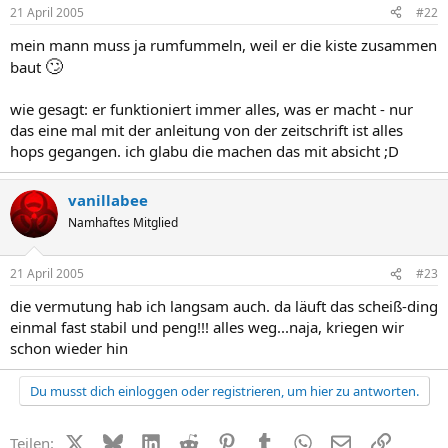
21 April 2005
#22
mein mann muss ja rumfummeln, weil er die kiste zusammen
🙄
baut
wie gesagt: er funktioniert immer alles, was er macht - nur
das eine mal mit der anleitung von der zeitschrift ist alles
hops gegangen. ich glabu die machen das mit absicht ;D
vanillabee
Namhaftes Mitglied
21 April 2005
#23
die vermutung hab ich langsam auch. da läuft das scheiß-ding
einmal fast stabil und peng!!! alles weg...naja, kriegen wir
schon wieder hin
Du musst dich einloggen oder registrieren, um hier zu antworten.
X (Twitter)
Bluesky
LinkedIn
Reddit
Pinterest
Tumblr
WhatsApp
E-Mail
Link
Teilen: