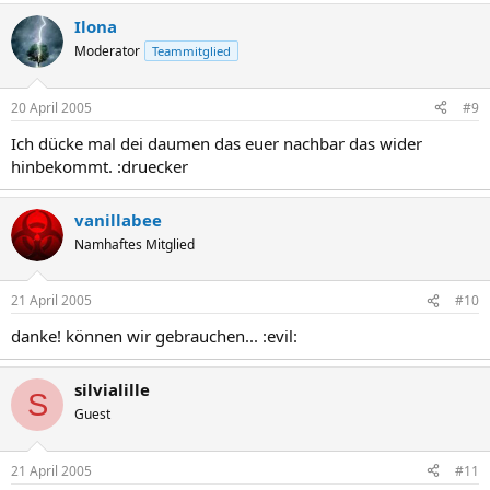
Ilona
Moderator
Teammitglied
20 April 2005
#9
Ich dücke mal dei daumen das euer nachbar das wider
hinbekommt. :druecker
vanillabee
Namhaftes Mitglied
21 April 2005
#10
danke! können wir gebrauchen... :evil:
silvialille
S
Guest
21 April 2005
#11