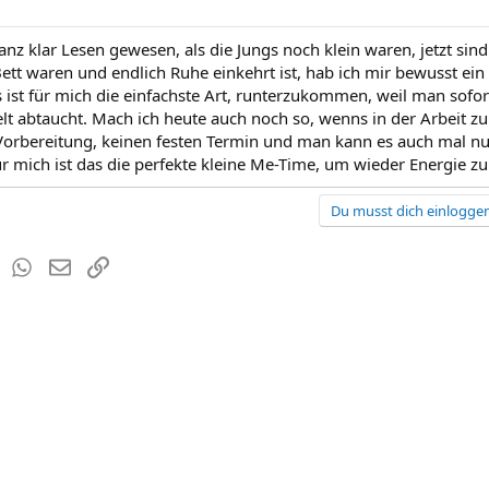
ganz klar Lesen gewesen, als die Jungs noch klein waren, jetzt si
Bett waren und endlich Ruhe einkehrt ist, hab ich mir bewusst
 ist für mich die einfachste Art, runterzukommen, weil man sofort
lt abtaucht. Mach ich heute auch noch so, wenns in der Arbeit zum
Vorbereitung, keinen festen Termin und man kann es auch mal 
ür mich ist das die perfekte kleine Me-Time, um wieder Energie zu
Du musst dich einloggen
est
Tumblr
WhatsApp
E-Mail
Link