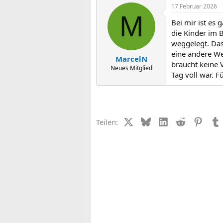
17 Februar 2026
M
Bei mir ist es 
die Kinder im 
weggelegt. Das
eine andere We
MarcelN
braucht keine 
Neues Mitglied
Tag voll war. F
X (Twitter)
Bluesky
LinkedIn
Reddit
Pinter
Teilen: