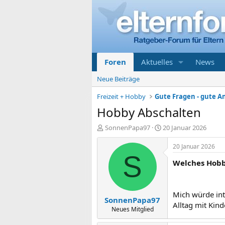
Foren
Aktuelles
News
Neue Beiträge
Freizeit + Hobby
Gute Fragen - gute 
Hobby Abschalten
E
E
SonnenPapa97
20 Januar 2026
r
r
s
s
20 Januar 2026
t
t
S
Welches Hobby
e
e
l
l
l
l
e
t
Mich würde inte
SonnenPapa97
r
a
Alltag mit Kin
m
Neues Mitglied