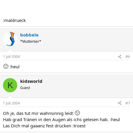
:maldrueck
bobbele
*Muttertier*
1 Juli 2004
#6
🙁
:heul
kidsworld
K
Guest
1 Juli 2004
#7
🙁
Oh je, das tut mir wahnsinnig leid!
Hab grad Tränen in den Augen als ichs gelesen hab. :heul
Las Dich mal gaaanz fest drücken :troest