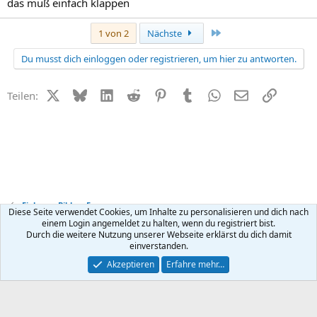
das muß einfach klappen
Letzte
1 von 2
Nächste
Du musst dich einloggen oder registrieren, um hier zu antworten.
X (Twitter)
Bluesky
LinkedIn
Reddit
Pinterest
Tumblr
WhatsApp
E-Mail
Link
Teilen:
Fieber- + Bibber-Forum
Diese Seite verwendet Cookies, um Inhalte zu personalisieren und dich nach
einem Login angemeldet zu halten, wenn du registriert bist.
Durch die weitere Nutzung unserer Webseite erklärst du dich damit
Kontakt
Nutzungsbedingungen
Datenschutz
Hilfe
R
einverstanden.
S
S
®
Community platform by XenForo
© 2010-2026 XenForo Ltd.
Akzeptieren
Erfahre mehr…