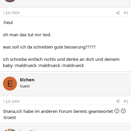
1 Juli 2004
#2
:heul
oh man das tut mir leid.
was soll ich da schreiben gute besserung?????
ich schreibe einfach nichts und denke an dich und deinem
baby :maldrueck :maldrueck :maldrueck
Elchen
E
Guest
1 Juli 2004
#3
🙁
🙁
Shana,ich habe im anderen Forum bereits geantwortet
:troest