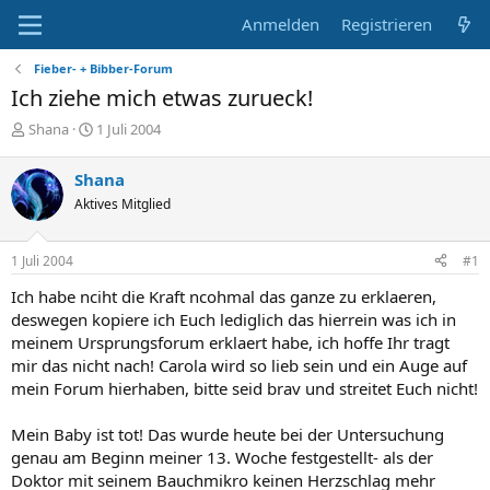
Anmelden
Registrieren
Fieber- + Bibber-Forum
Ich ziehe mich etwas zurueck!
E
E
Shana
1 Juli 2004
r
r
s
s
Shana
t
t
Aktives Mitglied
e
e
l
l
l
l
1 Juli 2004
#1
e
t
r
a
Ich habe nciht die Kraft ncohmal das ganze zu erklaeren,
m
deswegen kopiere ich Euch lediglich das hierrein was ich in
meinem Ursprungsforum erklaert habe, ich hoffe Ihr tragt
mir das nicht nach! Carola wird so lieb sein und ein Auge auf
mein Forum hierhaben, bitte seid brav und streitet Euch nicht!
Mein Baby ist tot! Das wurde heute bei der Untersuchung
genau am Beginn meiner 13. Woche festgestellt- als der
Doktor mit seinem Bauchmikro keinen Herzschlag mehr