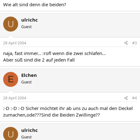
Wie alt sind denn die beiden?
ulrichc
U
Guest
28 April 2004
#3
naja, fast immer... :rofl wenn die zwei schlafen...
Aber süß sind die 2 auf jeden Fall
Elchen
E
Guest
28 April 2004
#4
:-D :-D :-D Sicher möchtet ihr ab uns zu auch mal den Deckel
zumachen,ode???Sind die Beiden Zwillinge??
ulrichc
U
Guest