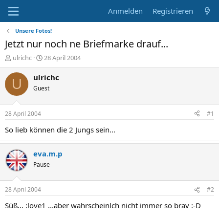
Anmelden
Registrieren
Unsere Fotos!
Jetzt nur noch ne Briefmarke drauf...
E
E
ulrichc
28 April 2004
r
r
s
s
ulrichc
U
t
t
Guest
e
e
l
l
l
l
28 April 2004
#1
e
t
r
a
So lieb können die 2 Jungs sein...
m
eva.m.p
Pause
28 April 2004
#2
Süß... :love1 ...aber wahrscheinlch nicht immer so brav :-D