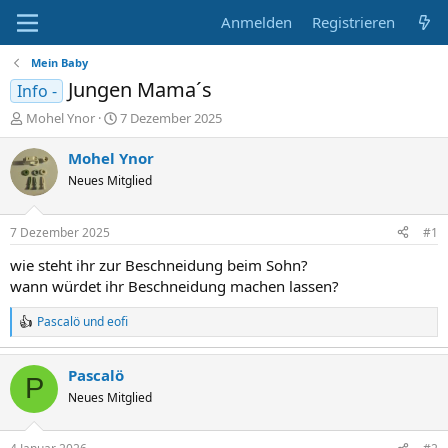
Anmelden
Registrieren
Mein Baby
Jungen Mama´s
Info -
E
E
Mohel Ynor
7 Dezember 2025
r
r
s
s
Mohel Ynor
t
t
Neues Mitglied
e
e
l
l
l
l
7 Dezember 2025
#1
e
t
r
a
wie steht ihr zur Beschneidung beim Sohn?
m
wann würdet ihr Beschneidung machen lassen?
Pascalö
und
eofi
R
e
a
Pascalö
k
P
t
Neues Mitglied
i
o
n