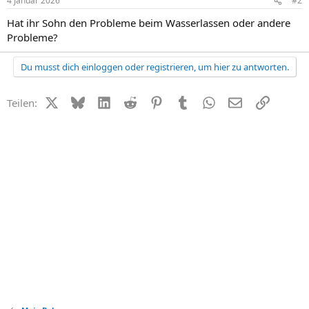
4 Januar 2026
#2
e
n
Hat ihr Sohn den Probleme beim Wasserlassen oder andere
:
Probleme?
Du musst dich einloggen oder registrieren, um hier zu antworten.
X (Twitter)
Bluesky
LinkedIn
Reddit
Pinterest
Tumblr
WhatsApp
E-Mail
Link
Teilen: