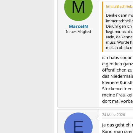
M
EmiliaB schrieb
Denke dann muss
immer schnell a
MarcelN
Darum geh ich 
liegt mir nicht
Neues Mitglied
Nein, da kenne
muss. Würde ha
mal an ob du o
ich habs sogar
eigentlich gan
öffentlichen zu
das Niedermair
kleinere Künst
Stockenreitner
meine Frau kein
dort mal vorbe
24 März 2026
E
Ja das geht eh 
Kann man ja ei