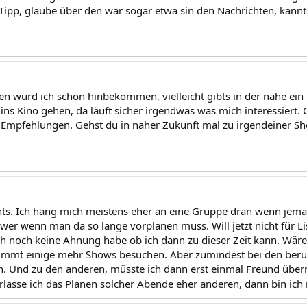
Tipp, glaube über den war sogar etwa sin den Nachrichten, kannte
n würd ich schon hinbekommen, vielleicht gibts in der nähe ein ne
 ins Kino gehen, da läuft sicher irgendwas was mich interessiert
 Empfehlungen. Gehst du in naher Zukunft mal zu irgendeiner S
chts. Ich häng mich meistens eher an eine Gruppe dran wenn jeman
wer wenn man da so lange vorplanen muss. Will jetzt nicht für Li
h noch keine Ahnung habe ob ich dann zu dieser Zeit kann. Wäre
immt einige mehr Shows besuchen. Aber zumindest bei den berüh
. Und zu den anderen, müsste ich dann erst einmal Freund übe
asse ich das Planen solcher Abende eher anderen, dann bin ich 