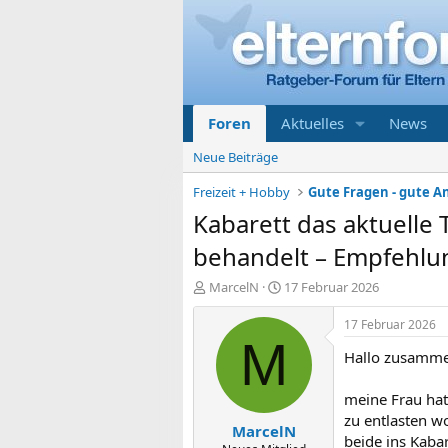
Foren
Aktuelles
News
Neue Beiträge
Freizeit + Hobby
Gute Fragen - gute 
Kabarett das aktuelle T
behandelt – Empfehlu
E
E
MarcelN
17 Februar 2026
r
r
s
s
17 Februar 2026
t
t
M
Hallo zusamme
e
e
l
l
l
l
meine Frau hat 
e
t
zu entlasten w
MarcelN
r
a
beide ins Kaba