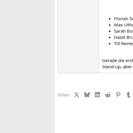
Florian 
Max Utho
Sarah Bos
Hazel Br
Till Reine
Gerade die ers
Stand-up, aber
X (Twitter)
Bluesky
LinkedIn
Reddit
Pinter
Teilen: