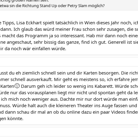
richtig großen Namen sein.
 etwa sin die Richtung Stand Up oder Petry Slam möglich?
 Tipps, Lisa Eckhart spielt tatsächlich in Wien dieses Jahr noch, 
s dann. Ich glaub das würd meiner Frau schon sehr zusagen, die s
 macht das Programm ja so interessant. Hab mir dann noch eine
e angeschaut, sehr bissig das ganze, find ich gut. Generell ist s
dir da noch wär einfallen würde.
st du eh ziemlich schnell sein und dir Karten besorgen. Die rich
mer schnell ausverkauft. Mir geht es meistens so, ich erfahre jem
🙂
r Karten
Darum geh ich leider so wenig ins Kabarett. Würde scho
rde nur das vorausplanen liegt mir nicht und spontan geht da le
 ich mich noch weniger aus. Dachte mir nur dort würde man ei
muss. Würde halt auch die kleineren Theater ins Auge fassen und 
 dann schau dir mal an ob du online dazu ein paar Videos finden
gen könnte.