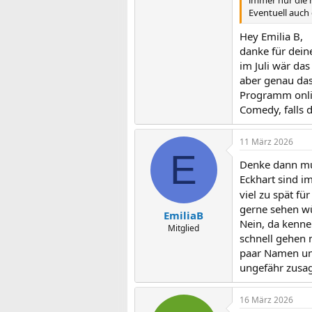
immer nur die 
Eventuell auch
Hey Emilia B,
danke für deine
im Juli wär da
aber genau das
Programm onlin
Comedy, falls 
11 März 2026
E
Denke dann mus
Eckhart sind im
viel zu spät fü
gerne sehen wü
EmiliaB
Nein, da kenne
Mitglied
schnell gehen 
paar Namen und
ungefähr zusa
16 März 2026