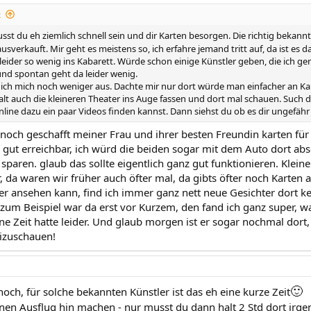
:
t du eh ziemlich schnell sein und dir Karten besorgen. Die richtig bekannt
usverkauft. Mir geht es meistens so, ich erfahre jemand tritt auf, da ist es d
leider so wenig ins Kabarett. Würde schon einige Künstler geben, die ich 
 und spontan geht da leider wenig.
 ich mich noch weniger aus. Dachte mir nur dort würde man einfacher an 
lt auch die kleineren Theater ins Auge fassen und dort mal schauen. Such 
nline dazu ein paar Videos finden kannst. Dann siehst du ob es dir ungefäh
 noch geschafft meiner Frau und ihrer besten Freundin karten für
z gut erreichbar, ich würd die beiden sogar mit dem Auto dort ab
 sparen. glaub das sollte eigentlich ganz gut funktionieren. Klei
, da waren wir früher auch öfter mal, da gibts öfter noch Karten
ler ansehen kann, find ich immer ganz nett neue Gesichter dort 
 zum Beispiel war da erst vor Kurzem, den fand ich ganz super, 
e Zeit hatte leider. Und glaub morgen ist er sogar nochmal dort, vi
izuschauen!
🙂
noch, für solche bekannten Künstler ist das eh eine kurze Zeit
nen Ausflug hin machen - nur musst du dann halt 2 Std dort irg