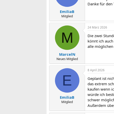
Danke für den 
EmiliaB
Mitglied
24 März 2026
M
Die zwei Stunde
könnt ich auch
alle möglichen
MarcelN
Neues Mitglied
8 April 2026
E
Geplant ist ni
das extrem sch
kaufen wenn ic
würde ich best
EmiliaB
schwer möglich
Mitglied
Außerdem überl