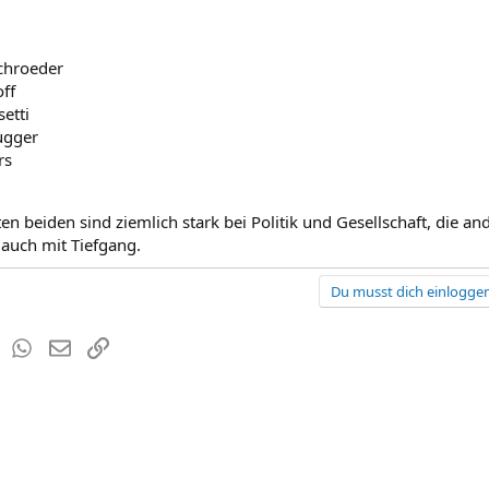
Schroeder
ff
etti
ugger
rs
ten beiden sind ziemlich stark bei Politik und Gesellschaft, die
 auch mit Tiefgang.
Du musst dich einloggen
est
Tumblr
WhatsApp
E-Mail
Link