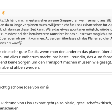
:
hts. Ich häng mich meistens eher an eine Gruppe dran wenn jemand ausfällt 
 da so lange vorplanen muss. Will jetzt nicht für Lisa Eckhart schon für 2
 ich dann zu dieser Zeit kann. Wäre das etwas spontaner möglich, würde 
 zumindest bei den berühmteren Künstlern ist das nur schwer möglich. Und
überreden ob sie mitkommen. Außerdem überlasse ich das Planen solcher A
🙂
enns nix wird
ich eine sehr gute Taktik, wenn man den anderen das planen überl
p und alles rundherum macht ihre beste Freundin, das Auto fah
end keine Sorgen um den Transport machen müssen wie gesagt. I
n abend ahben werden.
richtig schöne Idee von dir 👍
 Richtung von Lisa Eckhart geht (also bissig, gesellschaftskritisc
 anschauen: