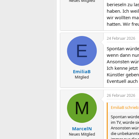
m
Neues Mitglied
berieseln zu la
haben. Ich wei
wir wollten ma
hatten. Wir fr
24 Februar 2026
E
Spontan würde m
wenn dann nur 
Ansonsten würd
Ich kenne jetz
EmiliaB
Künstler geben
Mitglied
Eventuell auch
26 Februar 2026
M
EmiliaB schrieb
Spontan würde m
im TV, würde si
Ansonsten würd
MarcelN
die unbekannte
Neues Mitglied