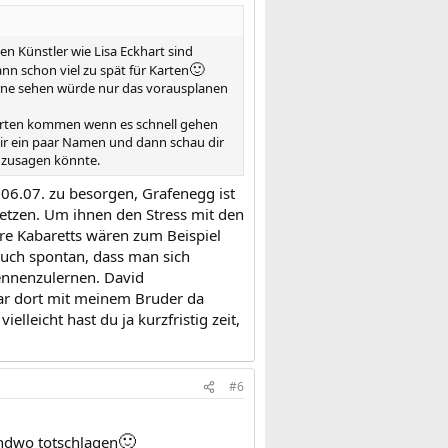
en Künstler wie Lisa Eckhart sind
🙂
ann schon viel zu spät für Karten
gerne sehen würde nur das vorausplanen
Karten kommen wenn es schnell gehen
dir ein paar Namen und dann schau dir
r zusagen könnte.
 06.07. zu besorgen, Grafenegg ist
setzen. Um ihnen den Stress mit den
nere Kabaretts wären zum Beispiel
 auch spontan, dass man sich
kennenzulernen. David
war dort mit meinem Bruder da
elleicht hast du ja kurzfristig zeit,
#6
🙂
endwo totschlagen