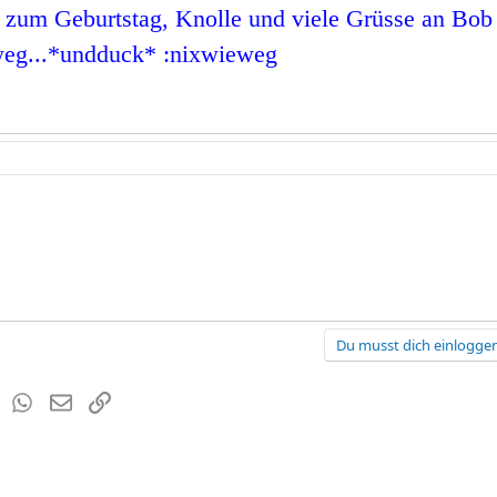
 zum Geburtstag, Knolle und viele Grüsse an Bob u
weg...*undduck* :nixwieweg
Du musst dich einloggen
est
Tumblr
WhatsApp
E-Mail
Link