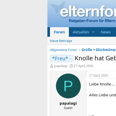
Foren
Aktuelles
News
Neue Beiträge
Allgemeine Foren
Grüße + Glückwüns
Knolle hat Geb
*Freu* -
E
E
papalagi
27 April 2005
r
r
s
s
27 April 2005
t
t
P
Liebe Knolle....
e
e
l
l
l
l
Alles Liebe un
e
t
papalagi
r
a
m
Guest