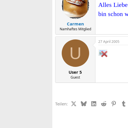
Alles Liebe
bin schon 
Carmen
Namhaftes Mitglied
27 April 2005
U
User 5
Guest
X (Twitter)
Bluesky
LinkedIn
Reddit
Pinter
Teilen: