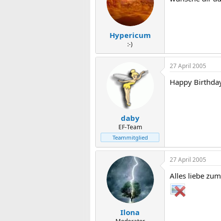
Hypericum
:-)
27 April 2005
Happy Birthda
daby
EF-Team
Teammitglied
27 April 2005
Alles liebe zu
Ilona