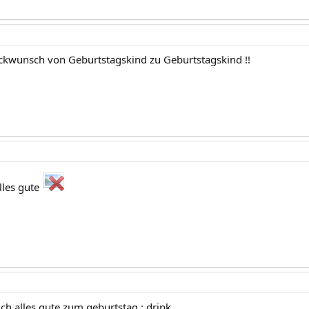
ckwunsch von Geburtstagskind zu Geburtstagskind !!
lles gute
ch alles gute zum geburtstag : drink