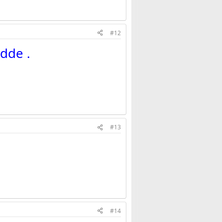
#12
dde .
#13
#14