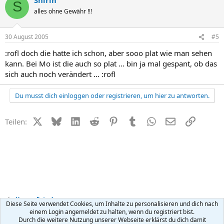
S
alles ohne Gewähr !!!
30 August 2005
#5
:rofl doch die hatte ich schon, aber sooo plat wie man sehen
kann. Bei Mo ist die auch so plat ... bin ja mal gespant, ob das
sich auch noch verändert ... :rofl
Du musst dich einloggen oder registrieren, um hier zu antworten.
X (Twitter)
Bluesky
LinkedIn
Reddit
Pinterest
Tumblr
WhatsApp
E-Mail
Link
Teilen:
Unsere Fotos!
Diese Seite verwendet Cookies, um Inhalte zu personalisieren und dich nach
einem Login angemeldet zu halten, wenn du registriert bist.
Durch die weitere Nutzung unserer Webseite erklärst du dich damit
Kontakt
Nutzungsbedingungen
Datenschutz
Hilfe
R