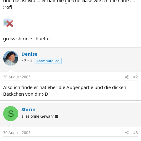
und das ist Mo ... er hatt die gleiche Nase wie ich die hatte ....
:rofl
gruss shirin :schuettel
Denise
z.Z.t.U.
Teammitglied
30 August 2005
#2
Also ich finde er hat eher die Augenpartie und die dicken
Bäckchen von dir :-D
Shirin
S
alles ohne Gewähr !!!
30 August 2005
#3