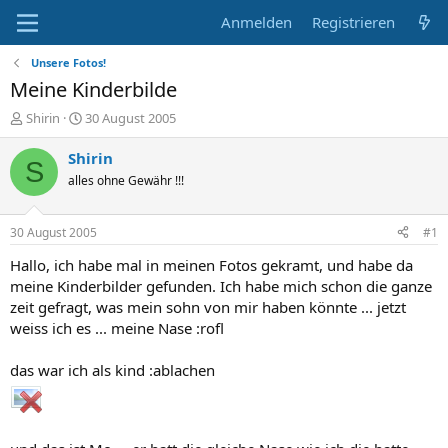
Anmelden
Registrieren
Unsere Fotos!
Meine Kinderbilde
E
E
Shirin
30 August 2005
r
r
s
s
Shirin
S
t
t
alles ohne Gewähr !!!
e
e
l
l
l
l
30 August 2005
#1
e
t
r
a
Hallo, ich habe mal in meinen Fotos gekramt, und habe da
m
meine Kinderbilder gefunden. Ich habe mich schon die ganze
zeit gefragt, was mein sohn von mir haben könnte ... jetzt
weiss ich es ... meine Nase :rofl
das war ich als kind :ablachen