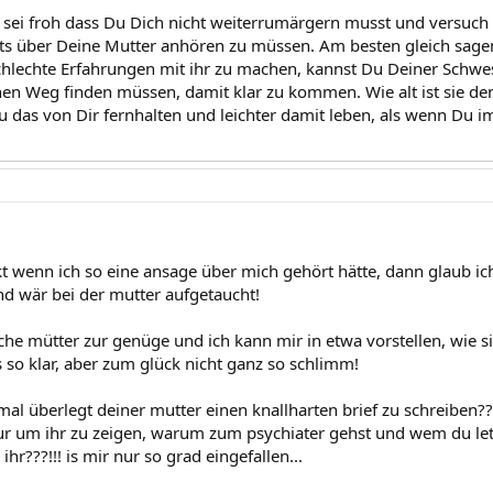
 - sei froh dass Du Dich nicht weiterrumärgern musst und versuch
ts über Deine Mutter anhören zu müssen. Am besten gleich sagen "
chlechte Erfahrungen mit ihr zu machen, kannst Du Deiner Schwe
nen Weg finden müssen, damit klar zu kommen. Wie alt ist sie den
 das von Dir fernhalten und leichter damit leben, als wenn Du
kt wenn ich so eine ansage über mich gehört hätte, dann glaub ich
d wär bei der mutter aufgetaucht!
lche mütter zur genüge und ich kann mir in etwa vorstellen, wie si
s so klar, aber zum glück nicht ganz so schlimm!
mal überlegt deiner mutter einen knallharten brief zu schreiben?
nur um ihr zu zeigen, warum zum psychiater gehst und wem du let
???!!! is mir nur so grad eingefallen...