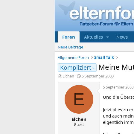
Foren
Aktuelles
News
Neue Beiträge
Allgemeine Foren
Small Talk
Meine Mutt
Kompliziert -
E
E
Elchen
5 September 2003
r
r
s
s
5 September 2003
t
t
E
Und die Übersch
e
e
l
l
l
l
Jetzt alles zu
e
t
und auch meine
Elchen
r
a
eigentlich imme
m
Guest