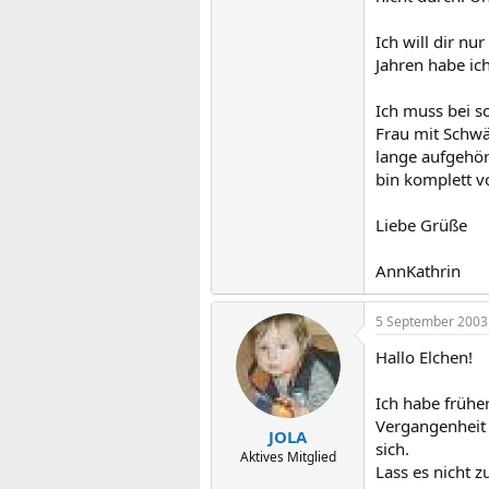
Ich will dir nu
Jahren habe ic
Ich muss bei s
Frau mit Schwä
lange aufgehört
bin komplett v
Liebe Grüße
AnnKathrin
5 September 2003
Hallo Elchen!
Ich habe früher
Vergangenheit 
JOLA
sich.
Aktives Mitglied
Lass es nicht z