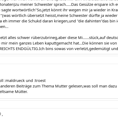
onaten)zu meiner Schwester sprach.....Das Gesülze erspare ich e
 sagte wortwörtlich"So,jetzt könnt ihr wegen mir ja wieder in K
"(was wörtlich übersetzt heisst,meine Schwester dürfte ja wied
a eh immer die Schukd daran kriegen,und "die dahinten"das bin i
en...
 jetzt alles schwer rüberzubrineg,aber diese Mi......stück,auf deu
 mir mein ganzes Leben kaputtgemacht hat...Die können sie von 
 REICHTS ENDGÜLTIG.Ich bins sowas von verletzt,gedemütigt und nu
ll :maldrueck und :troest
 anderen Beiträge zum Thema Mutter gelesen,was soll man dazu 
seltsame Mütter.

,