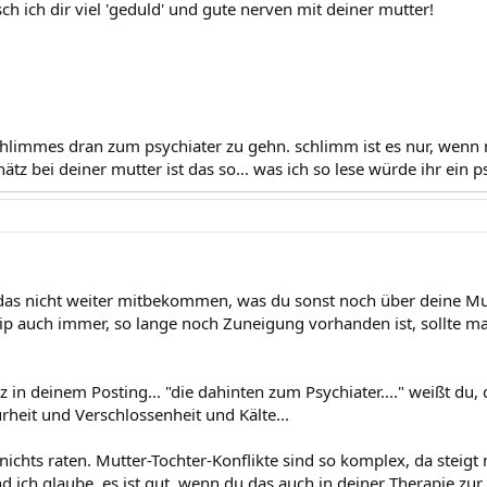
h ich dir viel 'geduld' und gute nerven mit deiner mutter!
 schlimmes dran zum psychiater zu gehn. schlimm ist es nur, wenn 
hätz bei deiner mutter ist das so... was ich so lese würde ihr ein p
das nicht weiter mitbekommen, was du sonst noch über deine Mut
ip auch immer, so lange noch Zuneigung vorhanden ist, sollte man
z in deinem Posting... "die dahinten zum Psychiater...." weißt du
urheit und Verschlossenheit und Kälte...
r nichts raten. Mutter-Tochter-Konflikte sind so komplex, da steigt
d ich glaube, es ist gut, wenn du das auch in deiner Therapie zur