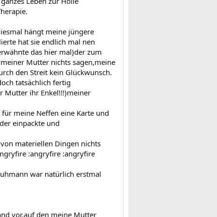
 ganzes Leben zur Hölle
Therapie.
diesmal hängt meine jüngere
ierte hat sie endlich mal nen
 erwähnte das hier mal)der zum
te meiner Mutter nichts sagen,meine
durch den Streit kein Glückwunsch.
och tatsächlich fertig
Mutter ihr Enkel!!!)meiner
n für meine Neffen eine Karte und
eder einpackte und
 von materiellen Dingen nichts
angryfire :angryfire :angryfire
 Buhmann war natürlich erstmal
and vor,auf den meine Mutter