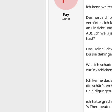
ich kenn weite
Fay
Das hört sich b
Guest
verhärtet. Ich 
an Einsicht un
AB). Ich weiß 
hast?
Das Deine Schw
Du sie dahinge
Was ich schade
zurückschicken
Ich kenne das 
die schärfste
Beleidigungen 
ich hatte grad
´s Therapeuten