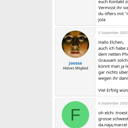
euch Kontakt z
Vermisst ihr si
du öfters mit "
Jola
5 September 2003
Hallo Elchen,
auch ich habe 
dem netten Ph
Grausam solche 
joossa
könnt man ja le
Aktives Mitglied
gar nichts über
wegen ihr dann
Viel Erfolg wün
6 September 2003
F
oh elchi :troes
grosse schweste
da.naja,marcel