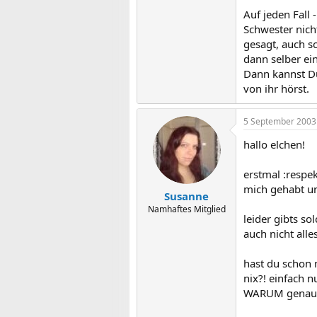
Auf jeden Fall
Schwester nich
gesagt, auch s
dann selber ei
Dann kannst Du
von ihr hörst.
5 September 2003
hallo elchen!
erstmal :respe
mich gehabt un
Susanne
Namhaftes Mitglied
leider gibts so
auch nicht alle
hast du schon 
nix?! einfach 
WARUM genau ihr