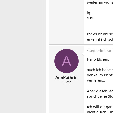
weiterhin wünsc
lg
susi
PS: es ist nix
erkennt (ich sc
5 September 2003
A
Hallo Elchen,
auch ich habe 
denke im Prinz
AnnKathrin
verlieren...
Guest
Aber dieser Sat
spricht eine St
Ich will dir ga
nicht durch. Un