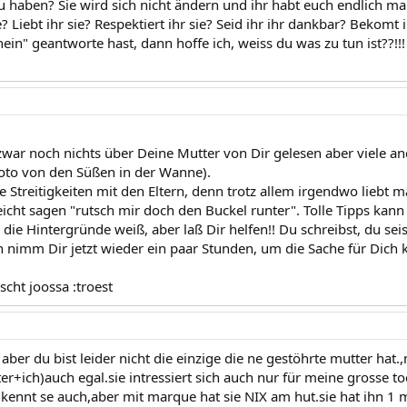
u haben? Sie wird sich nicht ändern und ihr habt euch endlich mal
e? Liebt ihr sie? Respektiert ihr sie? Seid ihr ihr dankbar? Beko
nein" geantworte hast, dann hoffe ich, weiss du was zu tun ist??!!!
zwar noch nichts über Deine Mutter von Dir gelesen aber viele an
oto von den Süßen in der Wanne).
Streitigkeiten mit den Eltern, denn trotz allem irgendwo liebt m
icht sagen "rutsch mir doch den Buckel runter". Tolle Tipps kann 
 die Hintergründe weiß, aber laß Dir helfen!! Du schreibst, du se
 nimm Dir jetzt wieder ein paar Stunden, um die Sache für Dich k
scht joossa :troest
t aber du bist leider nicht die einzige die ne gestöhrte mutter ha
r+ich)auch egal.sie intressiert sich auch nur für meine grosse to
 kennt se auch,aber mit marque hat sie NIX am hut.sie hat ihn 