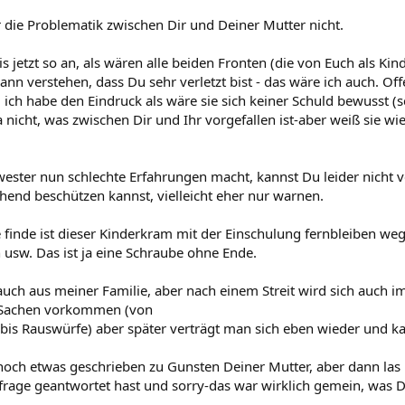
r die Problematik zwischen Dir und Deiner Mutter nicht.
is jetzt so an, als wären alle beiden Fronten (die von Euch als Ki
kann verstehen, dass Du sehr verletzt bist - das wäre ich auch. Off
d ich habe den Eindruck als wäre sie sich keiner Schuld bewusst 
ja nicht, was zwischen Dir und Ihr vorgefallen ist-aber weiß sie 
ester nun schlechte Erfahrungen macht, kannst Du leider nicht ve
hend beschützen kannst, vielleicht eher nur warnen.
 finde ist dieser Kinderkram mit der Einschulung fernbleiben we
 usw. Das ist ja eine Schraube ohne Ende.
auch aus meiner Familie, aber nach einem Streit wird sich auch 
n Sachen vorkommen (von
bis Rauswürfe) aber später verträgt man sich eben wieder und k
 noch etwas geschrieben zu Gunsten Deiner Mutter, aber dann las
frage geantwortet hast und sorry-das war wirklich gemein, was Dei