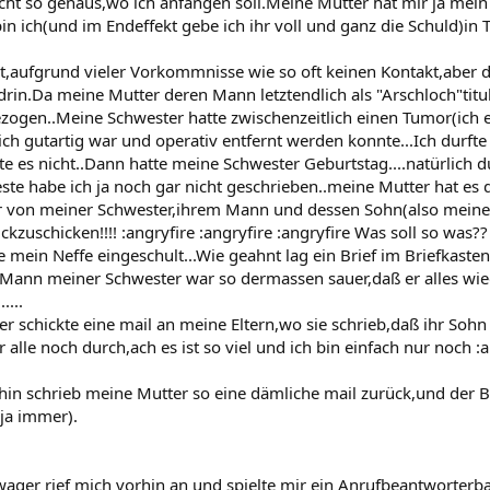
icht so genaus,wo ich anfangen soll.Meine Mutter hat mir ja mein
in ich(und im Endeffekt gebe ich ihr voll und ganz die Schuld)in 
t,aufgrund vieler Vorkommnisse wie so oft keinen Kontakt,aber 
rin.Da meine Mutter deren Mann letztendlich als "Arschloch"titul
ezogen..Meine Schwester hatte zwischenzeitlich einen Tumor(ich
lich gutartig war und operativ entfernt werden konnte...Ich durf
te es nicht..Dann hatte meine Schwester Geburtstag....natürlich 
ste habe ich ja noch gar nicht geschrieben..meine Mutter hat es d
r von meiner Schwester,ihrem Mann und dessen Sohn(also meiner 
kzuschicken!!!! :angryfire :angryfire :angryfire Was soll so was??
 mein Neffe eingeschult...Wie geahnt lag ein Brief im Briefkaste
r Mann meiner Schwester war so dermassen sauer,daß er alles wi
....
r schickte eine mail an meine Eltern,wo sie schrieb,daß ihr Sohn
ihr alle noch durch,ach es ist so viel und ich bin einfach nur noch :
 hin schrieb meine Mutter so eine dämliche mail zurück,und der
 ja immer).
ager rief mich vorhin an und spielte mir ein Anrufbeantworterb