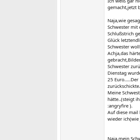
Ich weiß gar n
gemacht,jetzt b
Naja,wie gesag
Schwester mit d
Schlußstrich g
Glück letztend
Schwester woll
Achja,das härte
gebracht,Bilde
Schwester zurüc
Dienstag wurde
25 Euro.....De
zurückschickte..
Meine Schweste
hätte..(steigt 
:angryfire ).
Auf diese mail
wieder ich(wie
Naja,mein Schw