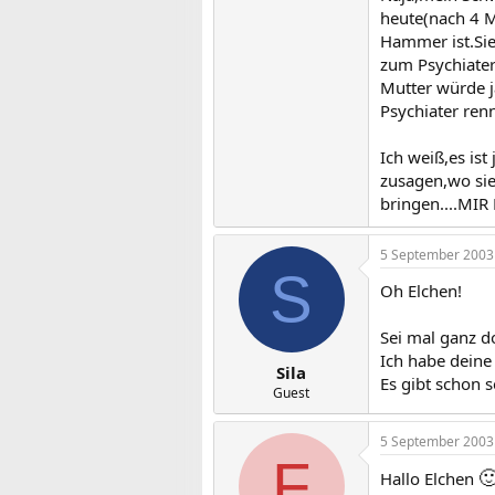
heute(nach 4 M
Hammer ist.Sie
zum Psychiater
Mutter würde j
Psychiater renn
Ich weiß,es ist
zusagen,wo sie
bringen....MIR
5 September 2003
S
Oh Elchen!
Sei mal ganz do
Ich habe deine
Sila
Es gibt schon 
Guest
5 September 2003
F

Hallo Elchen