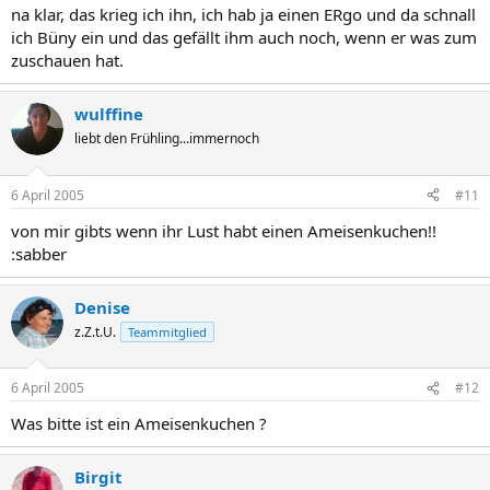
na klar, das krieg ich ihn, ich hab ja einen ERgo und da schnall
ich Büny ein und das gefällt ihm auch noch, wenn er was zum
zuschauen hat.
wulffine
liebt den Frühling...immernoch
6 April 2005
#11
von mir gibts wenn ihr Lust habt einen Ameisenkuchen!!
:sabber
Denise
z.Z.t.U.
Teammitglied
6 April 2005
#12
Was bitte ist ein Ameisenkuchen ?
Birgit