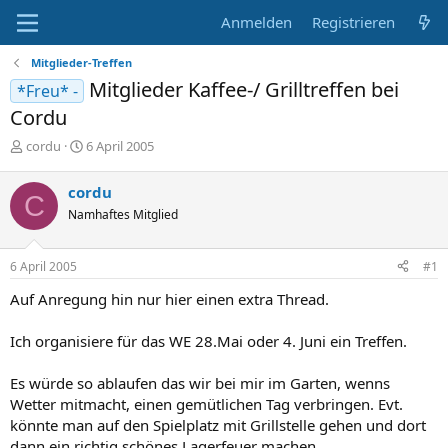
Anmelden
Registrieren
Mitglieder-Treffen
Mitglieder Kaffee-/ Grilltreffen bei
*Freu* -
Cordu
E
E
cordu
6 April 2005
r
r
s
s
cordu
C
t
t
Namhaftes Mitglied
e
e
l
l
l
l
6 April 2005
#1
e
t
r
a
Auf Anregung hin nur hier einen extra Thread.
m
Ich organisiere für das WE 28.Mai oder 4. Juni ein Treffen.
Es würde so ablaufen das wir bei mir im Garten, wenns
Wetter mitmacht, einen gemütlichen Tag verbringen. Evt.
könnte man auf den Spielplatz mit Grillstelle gehen und dort
dann ein richtig schönes Lagerfeuer machen.