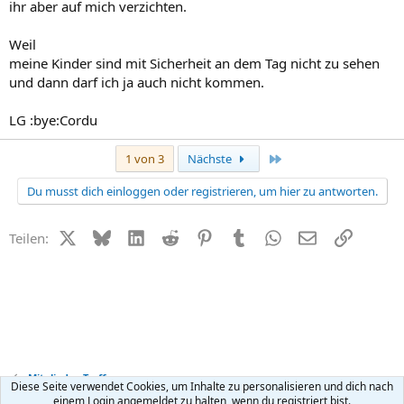
ihr aber auf mich verzichten.
Weil
meine Kinder sind mit Sicherheit an dem Tag nicht zu sehen
und dann darf ich ja auch nicht kommen.
LG :bye:Cordu
Letzte
1 von 3
Nächste
Du musst dich einloggen oder registrieren, um hier zu antworten.
X (Twitter)
Bluesky
LinkedIn
Reddit
Pinterest
Tumblr
WhatsApp
E-Mail
Link
Teilen:
Mitglieder-Treffen
Diese Seite verwendet Cookies, um Inhalte zu personalisieren und dich nach
einem Login angemeldet zu halten, wenn du registriert bist.