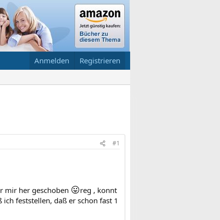
Anmelden
Registrieren
#1
😛
vor mir her geschoben
reg , konnt
ch feststellen, daß er schon fast 1