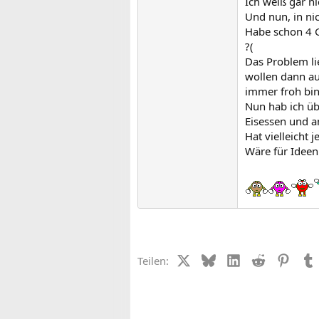
Ich weiß gar ni
Und nun, in nic
Habe schon 4 G
?(
Das Problem li
wollen dann au
immer froh bin
Nun hab ich üb
Eisessen und a
Hat vielleicht
Wäre für Ideen
X (Twitter)
Bluesky
LinkedIn
Reddit
Pinter
Teilen: