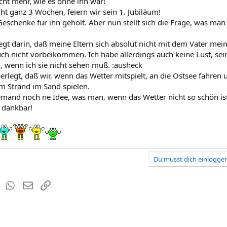
cht mehr, wie es ohne ihn war!
ht ganz 3 Wochen, feiern wir sein 1. Jubiläum!
eschenke für ihn geholt. Aber nun stellt sich die Frage, was ma
egt darin, daß meine Eltern sich absolut nicht mit dem Vater mei
ch nicht vorbeikommen. Ich habe allerdings auch keine Lust, sein
, wenn ich sie nicht sehen muß. :ausheck
erlegt, daß wir, wenn das Wetter mitspielt, an die Ostsee fahren
m Strand im Sand spielen.
 jemand noch ne Idee, was man, wenn das Wetter nicht so schön i
 dankbar!
Du musst dich einloggen
est
Tumblr
WhatsApp
E-Mail
Link