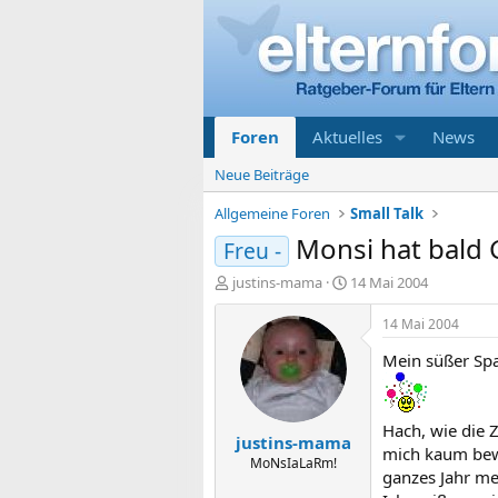
Foren
Aktuelles
News
Neue Beiträge
Allgemeine Foren
Small Talk
Monsi hat bald 
Freu -
E
E
justins-mama
14 Mai 2004
r
r
s
s
14 Mai 2004
t
t
Mein süßer Spa
e
e
l
l
l
l
e
t
Hach, wie die 
justins-mama
r
a
mich kaum bewe
m
MoNsIaLaRm!
ganzes Jahr me