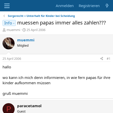
Anmelden
Registrieren
Sorgerecht + Unterhalt für Kinder bei Scheidung
muessen papas immer alles zahlen???
Info -
E
E
muemmi
25 April 2006
r
r
s
s
muemmi
t
t
Mitglied
e
e
l
l
l
l
25 April 2006
#1
e
t
r
a
hallo
m
wo kann ich mich denn informieren, in wie fern papas für ihre
kinder aufkommen müssen
gruß muemmi
paracetamol
P
Guest