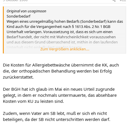
Original von usagimoon
Sonderbedarf
Wegen eines unregelmäßig hohen Bedarfs (Sonderbedarf) kann das
Kind auch für die Vergangenheit nach § 1613 Abs. 2 Nr. 1 BGB
Unterhalt verlangen. Voraussetzung ist, dass es sich um einen
Bedarf handelt, der nicht mit Wahrscheinlichkeit vorauszusehen
und aus diesem Grund überraschend ist, mithin in den laufenden
Unterhalt nicht einkalkuliert werden konnte.
Zum Vergrößern anklicken....
1) Bejaht bei Aufwendungen für
Die Kosten für Allergiebettwäsche übernimmt die KK, auch
die, der orthopädischen Behandlung werden bei Erfolg
Allergien, Kosten z.B für neue Bettwäsche bei
zurückerstattet.
Hausstaubmilbenallergie
Brille
Der BGH hat ich glaub im Mai ein neues Urteil zugrunde
Kieferorthopädische Behandlung über mehrere Jahre hinweg
Umzugskosten
gelegt, in dem er nochmals untermauerte, das absehbare
Kosten vom KU zu leisten sind.
Zudem, wenn Vater am SB lebt, muß er sich eh nicht
beteiligen, da der SB nicht unterschritten werden darf.