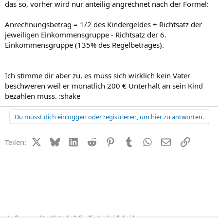
das so, vorher wird nur anteilig angrechnet nach der Formel:
Anrechnungsbetrag = 1/2 des Kindergeldes + Richtsatz der
jeweiligen Einkommensgruppe - Richtsatz der 6.
Einkommensgruppe (135% des Regelbetrages).
Ich stimme dir aber zu, es muss sich wirklich kein Vater
beschweren weil er monatlich 200 € Unterhalt an sein Kind
bezahlen muss. :shake
Du musst dich einloggen oder registrieren, um hier zu antworten.
X (Twitter)
Bluesky
LinkedIn
Reddit
Pinterest
Tumblr
WhatsApp
E-Mail
Link
Teilen:
Sorgerecht + Unterhalt für Kinder bei Scheidung