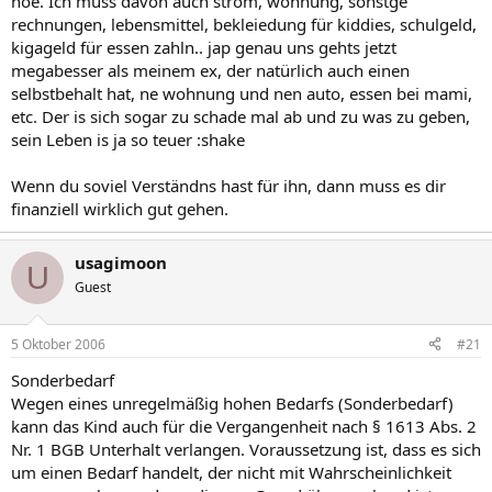
noe. Ich muss davon auch strom, wohnung, sonstge
rechnungen, lebensmittel, bekleiedung für kiddies, schulgeld,
kigageld für essen zahln.. jap genau uns gehts jetzt
megabesser als meinem ex, der natürlich auch einen
selbstbehalt hat, ne wohnung und nen auto, essen bei mami,
etc. Der is sich sogar zu schade mal ab und zu was zu geben,
sein Leben is ja so teuer :shake
Wenn du soviel Verständns hast für ihn, dann muss es dir
finanziell wirklich gut gehen.
usagimoon
U
Guest
5 Oktober 2006
#21
Sonderbedarf
Wegen eines unregelmäßig hohen Bedarfs (Sonderbedarf)
kann das Kind auch für die Vergangenheit nach § 1613 Abs. 2
Nr. 1 BGB Unterhalt verlangen. Voraussetzung ist, dass es sich
um einen Bedarf handelt, der nicht mit Wahrscheinlichkeit