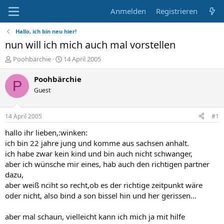
Anmelden
Registrieren
Hallo, ich bin neu hier!
nun will ich mich auch mal vorstellen
E
E
Poohbärchie
14 April 2005
r
r
s
s
Poohbärchie
P
t
t
Guest
e
e
l
l
l
l
14 April 2005
#1
e
t
r
a
hallo ihr lieben,:winken:
m
ich bin 22 jahre jung und komme aus sachsen anhalt.
ich habe zwar kein kind und bin auch nicht schwanger,
aber ich wünsche mir eines, hab auch den richtigen partner
dazu,
aber weiß nciht so recht,ob es der richtige zeitpunkt wäre
oder nicht, also bind a son bissel hin und her gerissen...
aber mal schaun, vielleicht kann ich mich ja mit hilfe