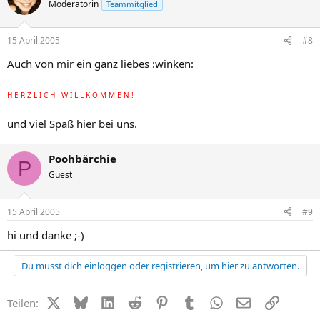
Moderatorin
Teammitglied
15 April 2005
#8
Auch von mir ein ganz liebes :winken:
H E R Z L I C H - W I L L K O M M E N !
und viel Spaß hier bei uns.
Poohbärchie
P
Guest
15 April 2005
#9
hi und danke ;-)
Du musst dich einloggen oder registrieren, um hier zu antworten.
X (Twitter)
Bluesky
LinkedIn
Reddit
Pinterest
Tumblr
WhatsApp
E-Mail
Link
Teilen: