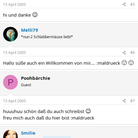
15 April 2005
#5
😉
hi und danke
Melli79
*nun 2 Schlabbermäuse liebt*
15 April 2005
#6
🙂
🙂
Hallo süße auch ein Willkommen von mir.... :maldrueck
Poohbärchie
P
Guest
15 April 2005
#7
😉
huuuhuu schön daß du auch schreibst
freu mich auch daß du hier bist :maldrueck
Smilie