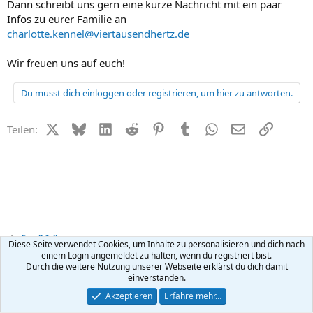
Dann schreibt uns gern eine kurze Nachricht mit ein paar
Infos zu eurer Familie an
charlotte.kennel@viertausendhertz.de
Wir freuen uns auf euch!
Du musst dich einloggen oder registrieren, um hier zu antworten.
X (Twitter)
Bluesky
LinkedIn
Reddit
Pinterest
Tumblr
WhatsApp
E-Mail
Link
Teilen:
Small Talk
Diese Seite verwendet Cookies, um Inhalte zu personalisieren und dich nach
einem Login angemeldet zu halten, wenn du registriert bist.
Durch die weitere Nutzung unserer Webseite erklärst du dich damit
Kontakt
Nutzungsbedingungen
Datenschutz
Hilfe
R
einverstanden.
S
S
®
Community platform by XenForo
© 2010-2026 XenForo Ltd.
Akzeptieren
Erfahre mehr…