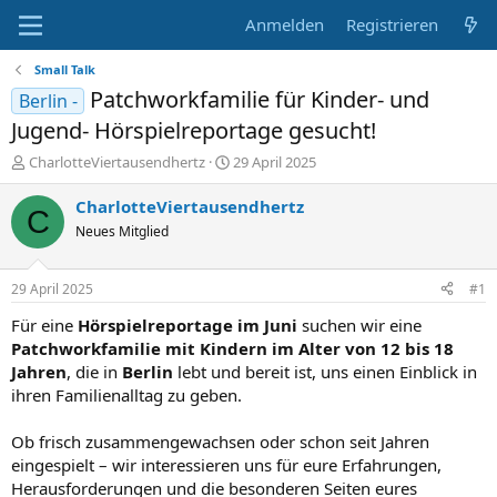
Anmelden
Registrieren
Small Talk
Patchworkfamilie für Kinder- und
Berlin -
Jugend- Hörspielreportage gesucht!
E
E
CharlotteViertausendhertz
29 April 2025
r
r
s
s
CharlotteViertausendhertz
C
t
t
Neues Mitglied
e
e
l
l
l
l
29 April 2025
#1
e
t
r
a
Für eine
Hörspielreportage im Juni
suchen wir eine
m
Patchworkfamilie mit Kindern im Alter von 12 bis 18
Jahren
, die in
Berlin
lebt und bereit ist, uns einen Einblick in
ihren Familienalltag zu geben.
Ob frisch zusammengewachsen oder schon seit Jahren
eingespielt – wir interessieren uns für eure Erfahrungen,
Herausforderungen und die besonderen Seiten eures