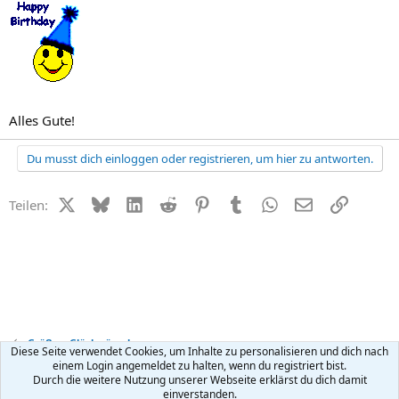
Alles Gute!
Du musst dich einloggen oder registrieren, um hier zu antworten.
X (Twitter)
Bluesky
LinkedIn
Reddit
Pinterest
Tumblr
WhatsApp
E-Mail
Link
Teilen:
Grüße + Glückwünsche
Diese Seite verwendet Cookies, um Inhalte zu personalisieren und dich nach
einem Login angemeldet zu halten, wenn du registriert bist.
Durch die weitere Nutzung unserer Webseite erklärst du dich damit
Kontakt
Nutzungsbedingungen
Datenschutz
Hilfe
R
einverstanden.
S