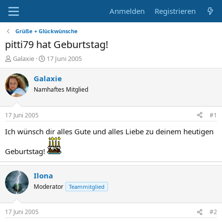
Anmelden
Registrieren
Grüße + Glückwünsche
pitti79 hat Geburtstag!
E
E
Galaxie
17 Juni 2005
r
r
s
s
Galaxie
t
t
Namhaftes Mitglied
e
e
l
l
l
l
17 Juni 2005
#1
e
t
r
a
Ich wünsch dir alles Gute und alles Liebe zu deinem heutigen
m
Geburtstag!
Ilona
Moderator
Teammitglied
17 Juni 2005
#2