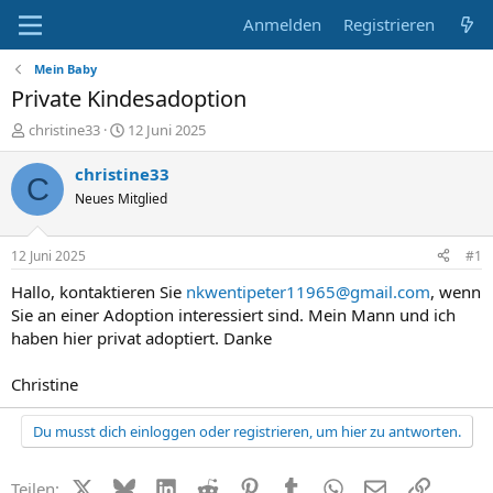
Anmelden
Registrieren
Mein Baby
Private Kindesadoption
E
E
christine33
12 Juni 2025
r
r
s
s
christine33
C
t
t
Neues Mitglied
e
e
l
l
l
l
12 Juni 2025
#1
e
t
r
a
Hallo, kontaktieren Sie
nkwentipeter11965@gmail.com
, wenn
m
Sie an einer Adoption interessiert sind. Mein Mann und ich
haben hier privat adoptiert. Danke
Christine
Du musst dich einloggen oder registrieren, um hier zu antworten.
X (Twitter)
Bluesky
LinkedIn
Reddit
Pinterest
Tumblr
WhatsApp
E-Mail
Link
Teilen: