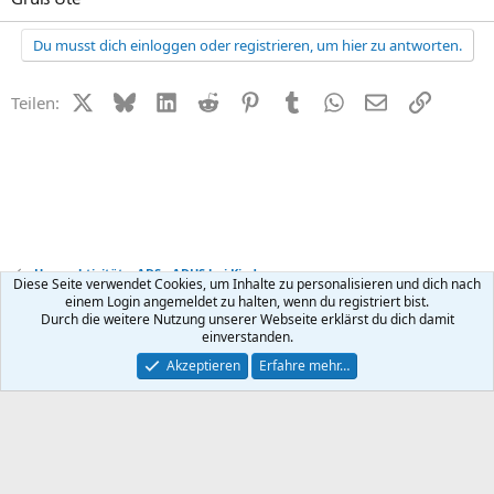
Du musst dich einloggen oder registrieren, um hier zu antworten.
X (Twitter)
Bluesky
LinkedIn
Reddit
Pinterest
Tumblr
WhatsApp
E-Mail
Link
Teilen:
Hyperaktivität + ADS - ADHS bei Kindern
Diese Seite verwendet Cookies, um Inhalte zu personalisieren und dich nach
einem Login angemeldet zu halten, wenn du registriert bist.
Durch die weitere Nutzung unserer Webseite erklärst du dich damit
Kontakt
Nutzungsbedingungen
Datenschutz
Hilfe
R
einverstanden.
S
S
®
Community platform by XenForo
© 2010-2026 XenForo Ltd.
Akzeptieren
Erfahre mehr…