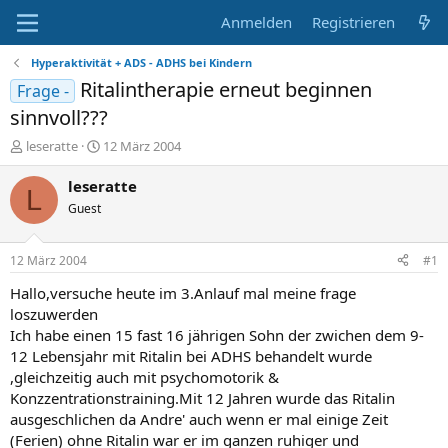
Anmelden
Registrieren
Hyperaktivität + ADS - ADHS bei Kindern
Ritalintherapie erneut beginnen
Frage -
sinnvoll???
E
E
leseratte
12 März 2004
r
r
s
s
leseratte
L
t
t
Guest
e
e
l
l
l
l
12 März 2004
#1
e
t
r
a
Hallo,versuche heute im 3.Anlauf mal meine frage
m
loszuwerden
Ich habe einen 15 fast 16 jährigen Sohn der zwichen dem 9-
12 Lebensjahr mit Ritalin bei ADHS behandelt wurde
,gleichzeitig auch mit psychomotorik &
Konzzentrationstraining.Mit 12 Jahren wurde das Ritalin
ausgeschlichen da Andre' auch wenn er mal einige Zeit
(Ferien) ohne Ritalin war er im ganzen ruhiger und