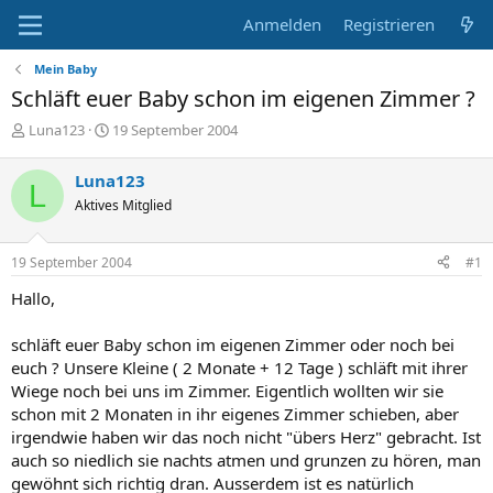
Anmelden
Registrieren
Mein Baby
Schläft euer Baby schon im eigenen Zimmer ?
E
E
Luna123
19 September 2004
r
r
s
s
Luna123
L
t
t
Aktives Mitglied
e
e
l
l
l
l
19 September 2004
#1
e
t
r
a
Hallo,
m
schläft euer Baby schon im eigenen Zimmer oder noch bei
euch ? Unsere Kleine ( 2 Monate + 12 Tage ) schläft mit ihrer
Wiege noch bei uns im Zimmer. Eigentlich wollten wir sie
schon mit 2 Monaten in ihr eigenes Zimmer schieben, aber
irgendwie haben wir das noch nicht "übers Herz" gebracht. Ist
auch so niedlich sie nachts atmen und grunzen zu hören, man
gewöhnt sich richtig dran. Ausserdem ist es natürlich