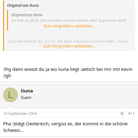
Original von liuna
Original von karin
ich hab ja glück das männer mutter kinder sind :gap kevin wird
immer bei mir bleiben :ablachen
Zum Vergrößern anklicken....
:ausheck denkst du, nö nö, der liegt dann bei Liuna im Bett...musst
Zum Vergrößern anklicken....
gar nicht meinen du...
:lhg dann wiesst du ja wo liuna liegt :aetsch bei mir mit kevin
:lgh
liuna
L
Guest
19 September 2004
#11
Pha :bldgt Oestereich, vergiss es, der kommt in die schöne
Schweiz...