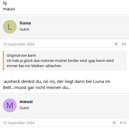
lg
mausi
liuna
L
Guest
19 September 2004
#9
Original von karin
ich hab ja glück das männer mutter kinder sind :gap kevin wird
immer bei mir bleiben :ablachen
:ausheck denkst du, nö nö, der liegt dann bei Liuna im
Bett...musst gar nicht meinen du...
meusi
M
Guest
19 September 2004
#10