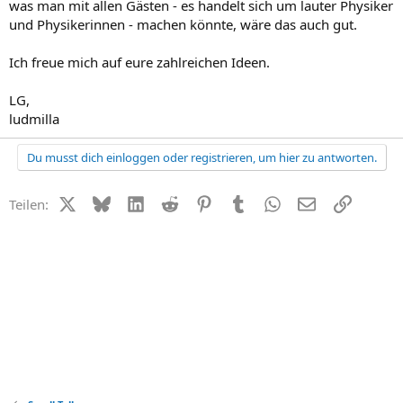
was man mit allen Gästen - es handelt sich um lauter Physiker
und Physikerinnen - machen könnte, wäre das auch gut.
Ich freue mich auf eure zahlreichen Ideen.
LG,
ludmilla
Du musst dich einloggen oder registrieren, um hier zu antworten.
X (Twitter)
Bluesky
LinkedIn
Reddit
Pinterest
Tumblr
WhatsApp
E-Mail
Link
Teilen: