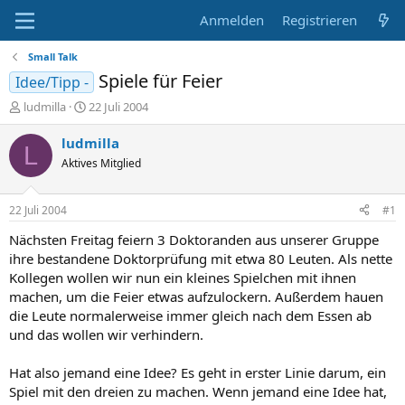
Anmelden
Registrieren
Small Talk
Spiele für Feier
Idee/Tipp -
E
E
ludmilla
22 Juli 2004
r
r
s
s
ludmilla
L
t
t
Aktives Mitglied
e
e
l
l
l
l
22 Juli 2004
#1
e
t
r
a
Nächsten Freitag feiern 3 Doktoranden aus unserer Gruppe
m
ihre bestandene Doktorprüfung mit etwa 80 Leuten. Als nette
Kollegen wollen wir nun ein kleines Spielchen mit ihnen
machen, um die Feier etwas aufzulockern. Außerdem hauen
die Leute normalerweise immer gleich nach dem Essen ab
und das wollen wir verhindern.
Hat also jemand eine Idee? Es geht in erster Linie darum, ein
Spiel mit den dreien zu machen. Wenn jemand eine Idee hat,