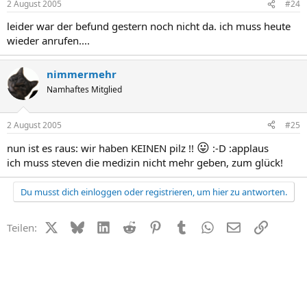
2 August 2005
#24
leider war der befund gestern noch nicht da. ich muss heute
wieder anrufen....
nimmermehr
Namhaftes Mitglied
2 August 2005
#25
😛
nun ist es raus: wir haben KEINEN pilz !!
:-D :applaus
ich muss steven die medizin nicht mehr geben, zum glück!
Du musst dich einloggen oder registrieren, um hier zu antworten.
X (Twitter)
Bluesky
LinkedIn
Reddit
Pinterest
Tumblr
WhatsApp
E-Mail
Link
Teilen: