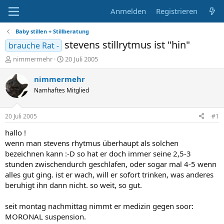
Anmelden
Registrieren
Baby stillen + Stillberatung
stevens stillrytmus ist "hin"
brauche Rat -
E
E
nimmermehr
20 Juli 2005
r
r
s
s
nimmermehr
t
t
Namhaftes Mitglied
e
e
l
l
l
l
20 Juli 2005
#1
e
t
r
a
hallo !
m
wenn man stevens rhytmus überhaupt als solchen
bezeichnen kann :-D so hat er doch immer seine 2,5-3
stunden zwischendurch geschlafen, oder sogar mal 4-5 wenn
alles gut ging. ist er wach, will er sofort trinken, was anderes
beruhigt ihn dann nicht. so weit, so gut.
seit montag nachmittag nimmt er medizin gegen soor:
MORONAL suspension.