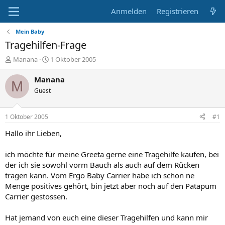
Anmelden
Registrieren
Mein Baby
Tragehilfen-Frage
E
E
Manana
1 Oktober 2005
r
r
s
s
Manana
M
t
t
Guest
e
e
l
l
l
l
1 Oktober 2005
#1
e
t
r
a
Hallo ihr Lieben,
m
ich möchte für meine Greeta gerne eine Tragehilfe kaufen, bei
der ich sie sowohl vorm Bauch als auch auf dem Rücken
tragen kann. Vom Ergo Baby Carrier habe ich schon ne
Menge positives gehört, bin jetzt aber noch auf den Patapum
Carrier gestossen.
Hat jemand von euch eine dieser Tragehilfen und kann mir