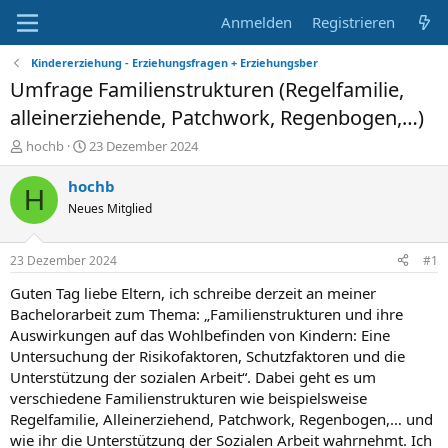
Anmelden
Registrieren
Kindererziehung - Erziehungsfragen + Erziehungsber
Umfrage Familienstrukturen (Regelfamilie,
alleinerziehende, Patchwork, Regenbogen,…)
E
E
hochb
23 Dezember 2024
r
r
s
s
hochb
H
t
t
Neues Mitglied
e
e
l
l
l
l
23 Dezember 2024
#1
e
t
r
a
Guten Tag liebe Eltern, ich schreibe derzeit an meiner
m
Bachelorarbeit zum Thema: „Familienstrukturen und ihre
Auswirkungen auf das Wohlbefinden von Kindern: Eine
Untersuchung der Risikofaktoren, Schutzfaktoren und die
Unterstützung der sozialen Arbeit“. Dabei geht es um
verschiedene Familienstrukturen wie beispielsweise
Regelfamilie, Alleinerziehend, Patchwork, Regenbogen,… und
wie ihr die Unterstützung der Sozialen Arbeit wahrnehmt. Ich