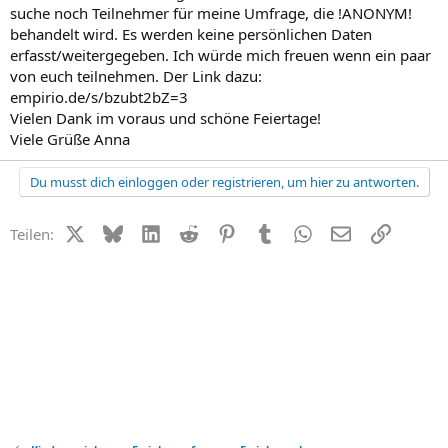
suche noch Teilnehmer für meine Umfrage, die !ANONYM!
behandelt wird. Es werden keine persönlichen Daten
erfasst/weitergegeben. Ich würde mich freuen wenn ein paar
von euch teilnehmen. Der Link dazu:
empirio.de/s/bzubt2bZ=3
Vielen Dank im voraus und schöne Feiertage!
Viele Grüße Anna
Du musst dich einloggen oder registrieren, um hier zu antworten.
X (Twitter)
Bluesky
LinkedIn
Reddit
Pinterest
Tumblr
WhatsApp
E-Mail
Link
Teilen: