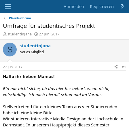
Anmelden
Registrieren
Plauderforum
Umfrage für studentisches Projekt
E
E
studentinJana
27 Juni 2017
r
r
s
s
studentinJana
S
t
t
Neues Mitglied
e
e
l
l
l
l
27 Juni 2017
#1
e
t
r
a
Hallo ihr lieben Mamas!
m
Bin mir nicht sicher, ob das hier her gehört, wenn nicht,
entschuldige ich mich hiermit schon mal im Voraus:
Stellvertretend für ein kleines Team aus vier Studierenden
habe ich eine kleine Bitte:
Wir studieren Interactive Media Design an der Hochschule in
Darmstadt. In unserem Hauptprojekt dieses Semester