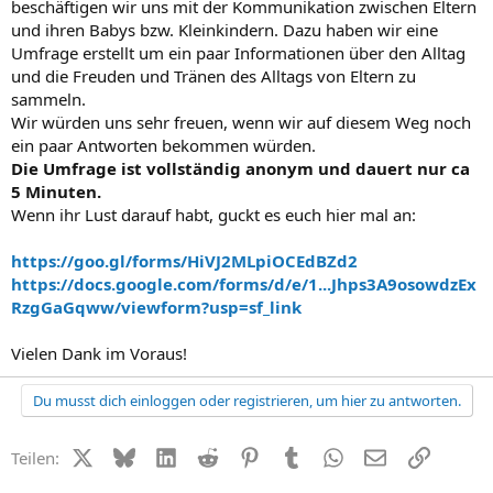
beschäftigen wir uns mit der Kommunikation zwischen Eltern
und ihren Babys bzw. Kleinkindern. Dazu haben wir eine
Umfrage erstellt um ein paar Informationen über den Alltag
und die Freuden und Tränen des Alltags von Eltern zu
sammeln.
Wir würden uns sehr freuen, wenn wir auf diesem Weg noch
ein paar Antworten bekommen würden.
Die Umfrage ist vollständig anonym und dauert nur ca
5 Minuten.
Wenn ihr Lust darauf habt, guckt es euch hier mal an:
https://goo.gl/forms/HiVJ2MLpiOCEdBZd2
https://docs.google.com/forms/d/e/1...Jhps3A9osowdzEx
RzgGaGqww/viewform?usp=sf_link
Vielen Dank im Voraus!
Du musst dich einloggen oder registrieren, um hier zu antworten.
X (Twitter)
Bluesky
LinkedIn
Reddit
Pinterest
Tumblr
WhatsApp
E-Mail
Link
Teilen: