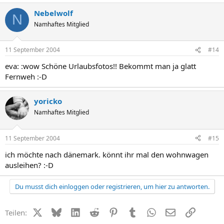
Nebelwolf
N
Namhaftes Mitglied
11 September 2004
#14
eva: :wow Schöne Urlaubsfotos!! Bekommt man ja glatt
Fernweh :-D
yoricko
Namhaftes Mitglied
11 September 2004
#15
ich möchte nach dänemark. könnt ihr mal den wohnwagen
ausleihen? :-D
Du musst dich einloggen oder registrieren, um hier zu antworten.
X (Twitter)
Bluesky
LinkedIn
Reddit
Pinterest
Tumblr
WhatsApp
E-Mail
Link
Teilen: