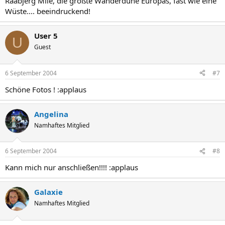
Raabjerg Mile, die größte Wanderdüne Europas, fast wie eine
Wüste.... beeindruckend!
User 5
U
Guest
6 September 2004
#7
Schöne Fotos ! :applaus
Angelina
Namhaftes Mitglied
6 September 2004
#8
Kann mich nur anschließen!!!! :applaus
Galaxie
Namhaftes Mitglied