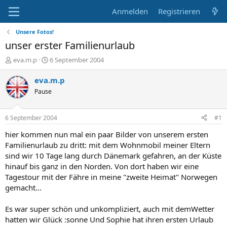
Anmelden
Registrieren
Unsere Fotos!
unser erster Familienurlaub
E
E
eva.m.p
6 September 2004
r
r
s
s
eva.m.p
t
t
Pause
e
e
l
l
l
l
6 September 2004
#1
e
t
r
a
hier kommen nun mal ein paar Bilder von unserem ersten
m
Familienurlaub zu dritt: mit dem Wohnmobil meiner Eltern
sind wir 10 Tage lang durch Dänemark gefahren, an der Küste
hinauf bis ganz in den Norden. Von dort haben wir eine
Tagestour mit der Fähre in meine "zweite Heimat" Norwegen
gemacht...
Es war super schön und unkompliziert, auch mit demWetter
hatten wir Glück :sonne Und Sophie hat ihren ersten Urlaub