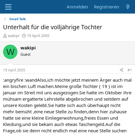
Anmelden
Registrieren
Small Talk
Unterhalt für die volljährige Tochter
E
E
wakipi
19 April 2005
r
r
s
s
wakipi
W
t
t
Guest
e
e
l
l
l
l
19 April 2005
#1
e
t
r
a
:angryfire :wandAlso,ich möchte jetzt meinem Ärger auch mal
m
ein bischen Luft machen.Meine große Tochter ( 19 ) ist im
Januar im Streit mit uns ausgezogen.Sie hatte im Oktober ihre
mühsam ergatterte Lehrstelle abgebrochen und seitdem auf
unsere Kosten gelebt.Sie hatte sich auch überhaupt nicht
mehr bemüht ,eine neue Stelle zu finden,denn hier zuhause
hatte sie eine kleine Einliegerwohnung,freies Essen und
Kleidung,und sie bekam auch etwas Taschengeld.Auf die
Frage,ob sie denn nicht endlich mal eine neue Stelle suchen