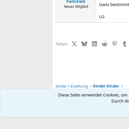
FamilieG
Ganz bestimmt 
Neues Mitglied
LG
X (Twitter)
Bluesky
LinkedIn
Reddit
Pinter
Teilen:
Kinder + Erziehung
Kinder Kinder
Diese Seite verwendet Cookies, um I
Durch di