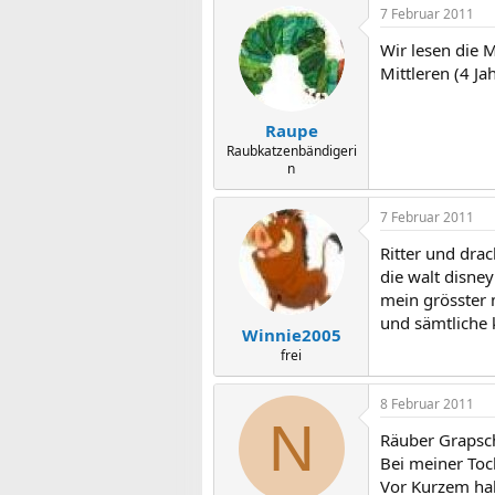
7 Februar 2011
Wir lesen die 
Mittleren (4 J
Raupe
Raubkatzenbändigeri
n
7 Februar 2011
Ritter und dra
die walt disne
mein grösster
und sämtliche 
Winnie2005
frei
8 Februar 2011
N
Räuber Grapsch
Bei meiner Toc
Vor Kurzem hab