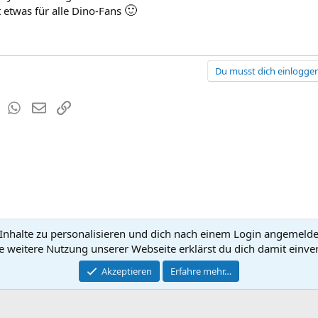
🙂
etwas für alle Dino-Fans
Du musst dich einloggen
est
Tumblr
WhatsApp
E-Mail
Link
nhalte zu personalisieren und dich nach einem Login angemeldet 
Kontakt
Nutzun
e weitere Nutzung unserer Webseite erklärst du dich damit einve
®
Community platform by XenForo
Akzeptieren
Erfahre mehr…
© 2010-2026 XenForo Ltd.