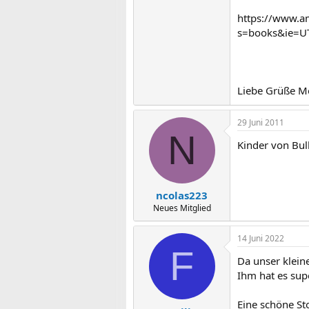
https://www.a
s=books&ie=U
Liebe Grüße M
29 Juni 2011
N
Kinder von Bul
ncolas223
Neues Mitglied
14 Juni 2022
F
Da unser klein
Ihm hat es supe
Eine schöne Sto