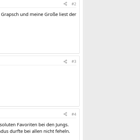
#2
r Grapsch und meine Große liest der
#3
#4
soluten Favoriten bei den Jungs.
s durfte bei allen nicht feheln.