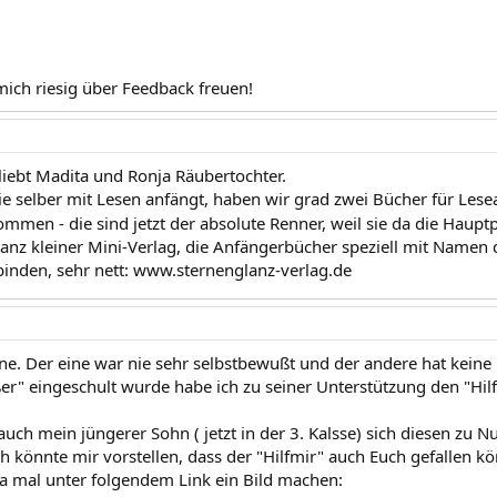
mich riesig über Feedback freuen!
liebt Madita und Ronja Räubertochter.
sie selber mit Lesen anfängt, haben wir grad zwei Bücher für L
mmen - die sind jetzt der absolute Renner, weil sie da die Hauptp
 ganz kleiner Mini-Verlag, die Anfängerbücher speziell mit Namen
nden, sehr nett: www.sternenglanz-verlag.de
ne. Der eine war nie sehr selbstbewußt und der andere hat keine 
er" eingeschult wurde habe ich zu seiner Unterstützung den "Hil
ch mein jüngerer Sohn ( jetzt in der 3. Kalsse) sich diesen zu N
h könnte mir vorstellen, dass der "Hilfmir" auch Euch gefallen kö
ja mal unter folgendem Link ein Bild machen: