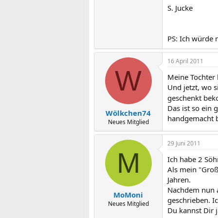
S. Jucke
PS: Ich würde 
16 April 2011
W
Meine Tochter 
Und jetzt, wo 
geschenkt beko
Das ist so ein
Wölkchen74
handgemacht bi
Neues Mitglied
29 Juni 2011
M
Ich habe 2 Söh
Als mein "Groß
Jahren.
Nachdem nun au
MoMoni
geschrieben. Ic
Neues Mitglied
Du kannst Dir 