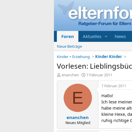
Foren
Aktuelles
News
Neue Beiträge
Kinder + Erziehung
Kinder Kinder
Vorlesen: Lieblingsbüc
E
E
enanchen
7 Februar 2011
r
r
s
s
7 Februar 2011
t
t
E
Hallo!
e
e
l
l
Ich lese meine
l
l
habe meine alt
e
t
kleine Hexe, d
enanchen
r
a
ruhig richtige 
m
Neues Mitglied