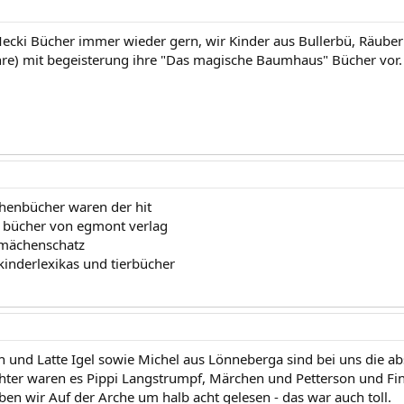
Mecki Bücher immer wieder gern, wir Kinder aus Bullerbü, Räube
ahre) mit begeisterung ihre "Das magische Baumhaus" Bücher vor.
chenbücher waren der hit
y bücher von egmont verlag
 mächenschatz
kinderlexikas und tierbücher
 und Latte Igel sowie Michel aus Lönneberga sind bei uns die ab
hter waren es Pippi Langstrumpf, Märchen und Petterson und Findu
en wir Auf der Arche um halb acht gelesen - das war auch toll.