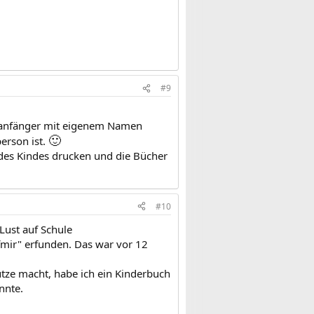
#9
eseanfänger mit eigenem Namen
🙂
erson ist.
 des Kindes drucken und die Bücher
#10
Lust auf Schule
fmir" erfunden. Das war vor 12
utze macht, habe ich ein Kinderbuch
nnte.