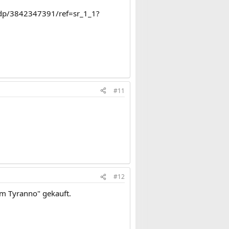
/dp/3842347391/ref=sr_1_1?
#11
#12
im Tyranno" gekauft.