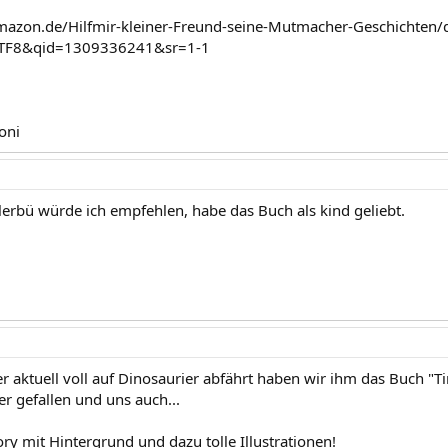
mazon.de/Hilfmir-kleiner-Freund-seine-Mutmacher-Geschichten
TF8&qid=1309336241&sr=1-1
oni
lerbü würde ich empfehlen, habe das Buch als kind geliebt.
er aktuell voll auf Dinosaurier abfährt haben wir ihm das Buch "T
r gefallen und uns auch...
ry mit Hintergrund und dazu tolle Illustrationen!