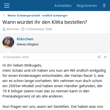
Anmelden
Registrieren
Meine Schwangerschaft - endlich schwanger
Wann würdet ihr den KiWa bestellen?
E
E
Klärchen
14 Dezember 2004
r
r
s
s
Klärchen
t
t
Aktives Mitglied
e
e
l
l
l
l
14 Dezember 2004
#1
e
t
r
a
Hi Ihr lieben Mitkugels,
m
mein Schatz und ich haben uns nun am WE endlich endgültig
für einen Kinderwagen entschieden, der Hartan Racer S, wie
wir es schon lange vorhatten. Wir nehmen nun doch schon
ein 2005er-Modell und haben einen Händler gefunden, der
70 € billiger (wenn man das so nennen kann in den
Preiskategorien) ist als alle anderen.
Nun fragen wir uns, wann wir bestellen. Die haben was von