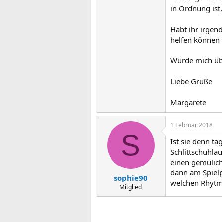
in Ordnung ist
Habt ihr irgen
helfen können 
Würde mich üb
Liebe Grüße
Margarete
1 Februar 2018
S
Ist sie denn t
Schlittschuhla
einen gemülich
dann am Spielpl
sophie90
welchen Rhytmu
Mitglied