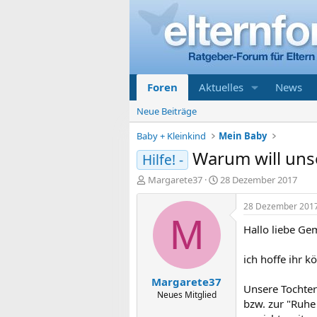
Foren
Aktuelles
News
Neue Beiträge
Baby + Kleinkind
Mein Baby
Warum will unse
Hilfe! -
E
E
Margarete37
28 Dezember 2017
r
r
s
s
28 Dezember 201
t
t
M
Hallo liebe Ge
e
e
l
l
l
l
ich hoffe ihr 
e
t
Margarete37
r
a
Unsere Tochter
m
Neues Mitglied
bzw. zur "Ruhe