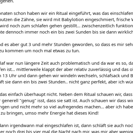
 gehen.
onaten schon haben wir ein Ritual eingeführt, was das einschlafen
utzen die Zähne, sie wird mit Babylotion eingeschmiert, frische W
ird noch zum schlafen gehen gestillt... zwischenzeitlich funktio
hte dennoch immer noch ein bis zwei Sunden bis sie dann wirklich 
ind es aber gut 3 und mehr Stunden geworden, so dass es mir seh
 zu kommen um noch mal etwas zu tun.
laf war nun längere Zeit auch problematisch und da war es so, das
en ist... mittlerweile klappt der aber relativ zuverlässig und das o
h 13 Uhr und dann gehen wir windeln wechseln, schlafsack und Be
äft sie dann ein bis zwei Stunden.. nicht ganz perfekt, aber ich wü
das einfach überhaupt nicht. Neben dem Ritual schauen wir, das
 generell "genug" isst, dass sie satt ist. Auch schauen wir dass 
ingen und nicht mehr so viel aufregendes machen... aber ich hab
 zu bringen, umso mehr Energie hat dieses Kind!
ann irgendwann mal eingeschlafen ist, dann schläft sie auch noc
er noch drei bis vier mal die Nacht nach mir, was mir aber wenig