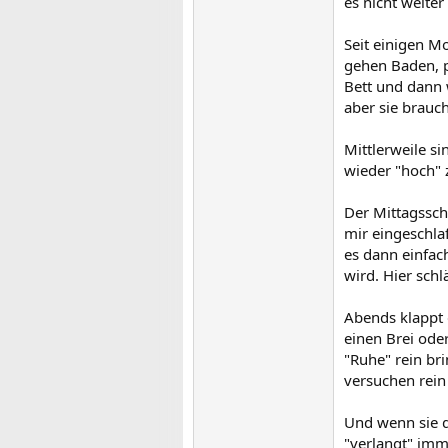
es nicht weiter
Seit einigen M
gehen Baden, p
Bett und dann w
aber sie brauc
Mittlerweile s
wieder "hoch"
Der Mittagssch
mir eingeschlaf
es dann einfac
wird. Hier schl
Abends klappt 
einen Brei oder
"Ruhe" rein br
versuchen rein
Und wenn sie d
"verlangt" imm