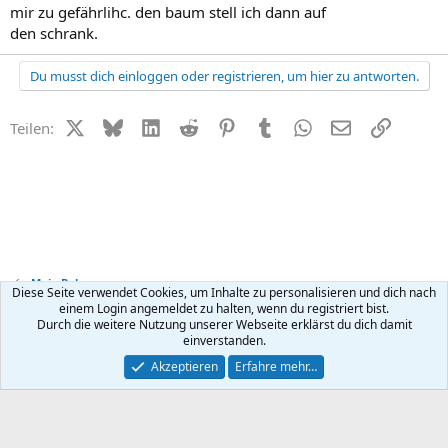
mir zu gefährlihc. den baum stell ich dann auf
den schrank.
Du musst dich einloggen oder registrieren, um hier zu antworten.
X (Twitter)
Bluesky
LinkedIn
Reddit
Pinterest
Tumblr
WhatsApp
E-Mail
Link
Teilen:
Mein Baby
Diese Seite verwendet Cookies, um Inhalte zu personalisieren und dich nach
einem Login angemeldet zu halten, wenn du registriert bist.
Durch die weitere Nutzung unserer Webseite erklärst du dich damit
Kontakt
Nutzungsbedingungen
Datenschutz
Hilfe
R
einverstanden.
S
S
®
Community platform by XenForo
© 2010-2026 XenForo Ltd.
Akzeptieren
Erfahre mehr…