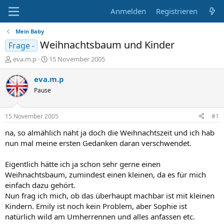
Anmelden
Registrieren
Mein Baby
Weihnachtsbaum und Kinder
Frage -
E
E
eva.m.p
15 November 2005
r
r
s
s
eva.m.p
t
t
Pause
e
e
l
l
l
l
15 November 2005
#1
e
t
r
a
na, so almählich naht ja doch die Weihnachtszeit und ich hab
m
nun mal meine ersten Gedanken daran verschwendet.
Eigentlich hätte ich ja schon sehr gerne einen
Weihnachtsbaum, zumindest einen kleinen, da es für mich
einfach dazu gehört.
Nun frag ich mich, ob das überhaupt machbar ist mit kleinen
Kindern. Emily ist noch kein Problem, aber Sophie ist
natürlich wild am Umherrennen und alles anfassen etc.