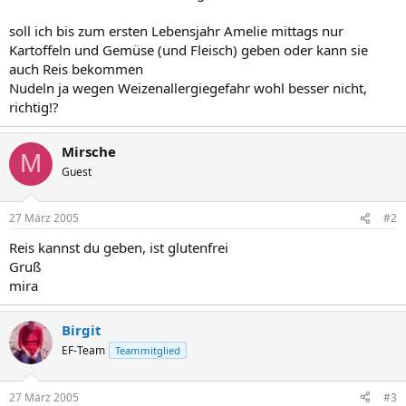
soll ich bis zum ersten Lebensjahr Amelie mittags nur
Kartoffeln und Gemüse (und Fleisch) geben oder kann sie
auch Reis bekommen
Nudeln ja wegen Weizenallergiegefahr wohl besser nicht,
richtig!?
Mirsche
M
Guest
27 März 2005
#2
Reis kannst du geben, ist glutenfrei
Gruß
mira
Birgit
EF-Team
Teammitglied
27 März 2005
#3