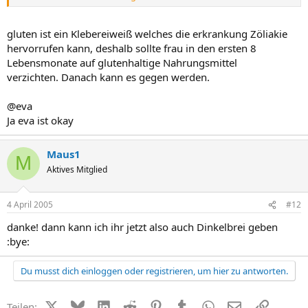
und Gluten ist ungesund? was ist Gluten?
und ab wann darf man Gluten bzw. Dinkel füttern?
gluten ist ein Klebereiweiß welches die erkrankung Zöliakie
hervorrufen kann, deshalb sollte frau in den ersten 8
Lebensmonate auf glutenhaltige Nahrungsmittel
verzichten. Danach kann es gegen werden.
@eva
Ja eva ist okay
Maus1
M
Aktives Mitglied
4 April 2005
#12
danke! dann kann ich ihr jetzt also auch Dinkelbrei geben
:bye:
Du musst dich einloggen oder registrieren, um hier zu antworten.
X (Twitter)
Bluesky
LinkedIn
Reddit
Pinterest
Tumblr
WhatsApp
E-Mail
Link
Teilen: