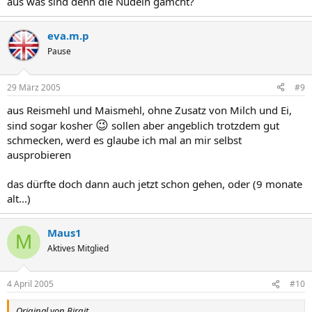
aus was sind denn die Nudeln gamcht?
eva.m.p
Pause
29 März 2005
#9
aus Reismehl und Maismehl, ohne Zusatz von Milch und Ei,
😉
sind sogar kosher
sollen aber angeblich trotzdem gut
schmecken, werd es glaube ich mal an mir selbst
ausprobieren
das dürfte doch dann auch jetzt schon gehen, oder (9 monate
alt...)
Maus1
M
Aktives Mitglied
4 April 2005
#10
Original von Birgit