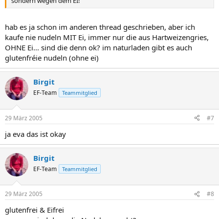
sondern wegen dem EI!
hab es ja schon im anderen thread geschrieben, aber ich
kaufe nie nudeln MIT Ei, immer nur die aus Hartweizengries,
OHNE Ei... sind die denn ok? im naturladen gibt es auch
glutenfréie nudeln (ohne ei)
Birgit
EF-Team
Teammitglied
29 März 2005
#7
ja eva das ist okay
Birgit
EF-Team
Teammitglied
29 März 2005
#8
glutenfrei & Eifrei