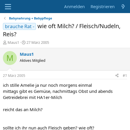
Anmelden
Registrieren
Babynahrung + Babypflege
wie oft Milch? / Fleisch/Nudeln,
brauche Rat -
Reis?
E
E
Maus1
27 März 2005
r
r
s
s
Maus1
M
t
t
Aktives Mitglied
e
e
l
l
l
l
27 März 2005
#1
e
t
r
a
ich stille Amelie ja nur noch morgens einmal
m
mittags gibt es Gemüse, nachmittags Obst und abends
Getreidebrei mit HA1er-Milch
reicht das an Milch?
sollte ich ihr nun auch Fleisch geben? wie oft?