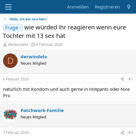
Anmelden
Registrieren
Hallo, ich bin neu hier!
wie würded ihr reagieren wenn eure
Frage -
Tochter mit 13 sex hat
E
E
derwindelo
6 Februar 2026
r
r
s
s
derwindelo
D
t
t
Neues Mitglied
e
e
l
l
l
l
6 Februar 2026
#1
e
t
r
a
natürlich mit Kondom und auch gerne in Hotpants oder Nice
m
Pro
Patchwork-Familie
Neues Mitglied
7 Februar 2026
#2