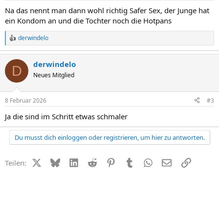
Na das nennt man dann wohl richtig Safer Sex, der Junge hat
ein Kondom an und die Tochter noch die Hotpans
derwindelo
R
e
a
derwindelo
k
D
t
Neues Mitglied
i
o
n
8 Februar 2026
#3
e
n
Ja die sind im Schritt etwas schmaler
:
Du musst dich einloggen oder registrieren, um hier zu antworten.
X (Twitter)
Bluesky
LinkedIn
Reddit
Pinterest
Tumblr
WhatsApp
E-Mail
Link
Teilen: