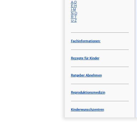
A-D
E-H
I-M
N-Q
R-T
U-Z
Fachinformationen:
Rezepte für Kinder
Ratgeber Abnehmen
Reproduktionsmedizin
Kinderwunschzentren